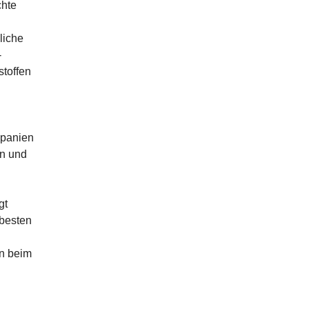
chte
liche
-
stoffen
Spanien
en und
gt
 besten
en beim