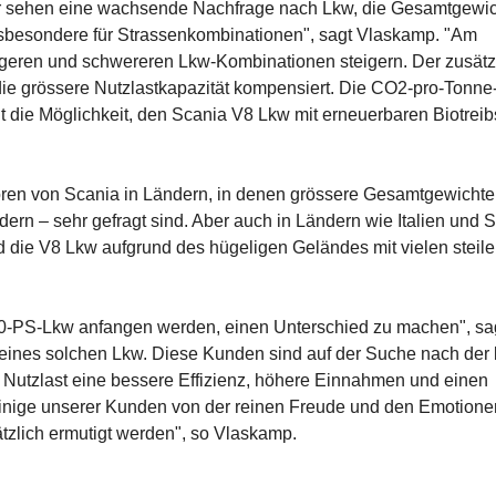
wir sehen eine wachsende Nachfrage nach Lkw, die Gesamtgewi
nsbesondere für Strassenkombinationen", sagt Vlaskamp. "Am
längeren und schwereren Lkw-Kombinationen steigern. Der zusätz
 die grössere Nutzlastkapazität kompensiert. Die CO2-pro-Tonne
t die Möglichkeit, den Scania V8 Lkw mit erneuerbaren Biotreib
oren von Scania in Ländern, in denen grössere Gesamtgewichte
dern – sehr gefragt sind. Aber auch in Ländern wie Italien und 
 die V8 Lkw aufgrund des hügeligen Geländes mit vielen steil
770-PS-Lkw anfangen werden, einen Unterschied zu machen", sa
g eines solchen Lkw. Diese Kunden sind auf der Suche nach der
r Nutzlast eine bessere Effizienz, höhere Einnahmen und einen
einige unserer Kunden von der reinen Freude und den Emotion
ätzlich ermutigt werden", so Vlaskamp.