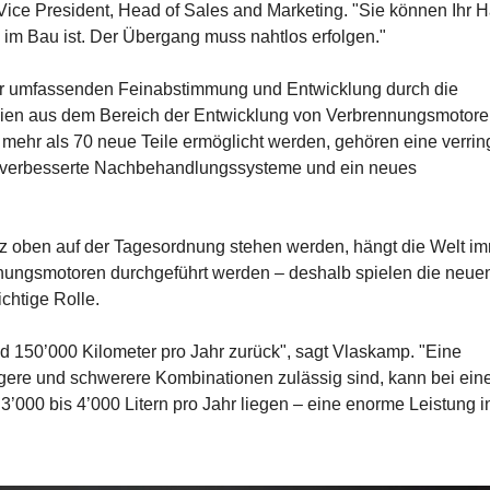
Vice President, Head of Sales and Marketing. "Sie können Ihr 
s im Bau ist. Der Übergang muss nahtlos erfolgen."
ner umfassenden Feinabstimmung und Entwicklung durch die
logien aus dem Bereich der Entwicklung von Verbrennungsmotor
mehr als 70 neue Teile ermöglicht werden, gehören eine verrin
, verbesserte Nachbehandlungssysteme und ein neues
anz oben auf der Tagesordnung stehen werden, hängt die Welt i
nnungsmotoren durchgeführt werden – deshalb spielen die neue
chtige Rolle.
nd 150’000 Kilometer pro Jahr zurück", sagt Vlaskamp. "Eine
ngere und schwerere Kombinationen zulässig sind, kann bei ei
000 bis 4’000 Litern pro Jahr liegen – eine enorme Leistung i