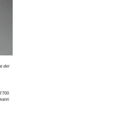
n
e der
3’700
 wann