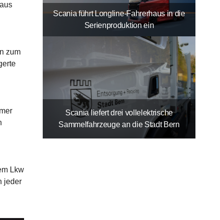
Haus
Scania führt Longline-Fahrerhaus in die
Serienproduktion ein
en zum
gerte
mmer
Scania liefert drei vollelektrische
n
Sammelfahrzeuge an die Stadt Bern
nem Lkw
n jeder