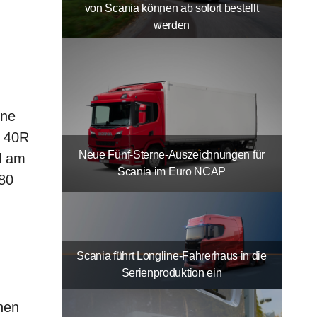
von Scania können ab sofort bestellt
werden
n
ine
a 40R
Neue Fünf-Sterne-Auszeichnungen für
l am
Scania im Euro NCAP
380
Scania führt Longline-Fahrerhaus in die
Serienproduktion ein
chen