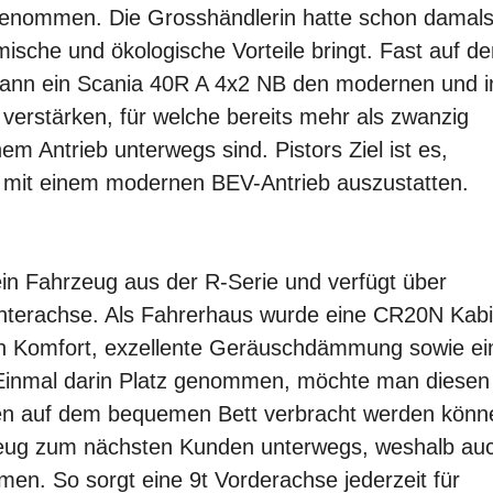
 genommen. Die Grosshändlerin hatte schon damal
ische und ökologische Vorteile bringt. Fast auf de
dann ein Scania 40R A 4x2 NB den modernen und i
k verstärken, für welche bereits mehr als zwanzig
em Antrieb unterwegs sind. Pistors Ziel ist es,
te mit einem modernen BEV-Antrieb auszustatten.
in Fahrzeug aus der R-Serie und verfügt über
interachse. Als Fahrerhaus wurde eine CR20N Kab
n Komfort, exzellente Geräuschdämmung sowie ei
 Einmal darin Platz genommen, möchte man diesen 
sen auf dem bequemen Bett verbracht werden könn
rzeug zum nächsten Kunden unterwegs, weshalb au
en. So sorgt eine 9t Vorderachse jederzeit für