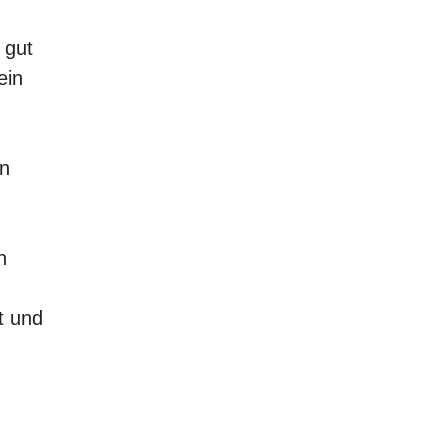
 gut
ein
on
n
t und