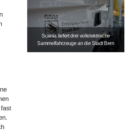
s
n
n
Scania liefert drei vollelektrische
Sammelfahrzeuge an die Stadt Bern
ine
nen
fast
en.
ch