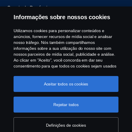
Canais de Denúncia
Informações sobre nossos cookies
Programa de Rotulagem Veicular
Utilizamos cookies para personalizar conteúdos e
Política de Cookies
anúncios, fornecer recursos de mídia social e analisar
nosso tráfego. Nós também compartilhamos
informações sobre a sua utilização do nosso site com
Configurações de cookies
nossos parceiros de mídia social, publicidade e análise.
Ao clicar em "Aceito", você concorda em dar seu
consentimento para que todos os cookies sejam usados
e as informações sejam compartilhadas. Você pode
gerenciar a utilização dos cookies clicando em
"Configurações de cookies" e selecionando as
Aceitar todos os cookies
categorias de cookies que aceita serem utilizados. Para
uma explicação mais detalhada de como usamos os
© Copyright Scania 2025 All rights reserved. Scania
cookies, clique na nossa sessão de cookies, que pode
Rejeitar todos
Brasil, Av. José Odorizzi, 151 - Vila Euro, São
ser encontrada clicando no link abaixo deste texto ou em
Bernardo do Campo. SP. Tel: +55 11 4090-2960.
“declaração de privacidade".
Mais informações sobre a
CNPJ 59.104.901/0001-76
sua privacidade
Definições de cookies