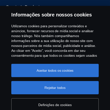
Canais de Denúncia
Informações sobre nossos cookies
Programa de Rotulagem Veicular
Utilizamos cookies para personalizar conteúdos e
Política de Cookies
anúncios, fornecer recursos de mídia social e analisar
nosso tráfego. Nós também compartilhamos
informações sobre a sua utilização do nosso site com
Configurações de cookies
nossos parceiros de mídia social, publicidade e análise.
Ao clicar em "Aceito", você concorda em dar seu
consentimento para que todos os cookies sejam usados
e as informações sejam compartilhadas. Você pode
gerenciar a utilização dos cookies clicando em
Fale conosco
"Configurações de cookies" e selecionando as
Aceitar todos os cookies
categorias de cookies que aceita serem utilizados. Para
Gostaria de entrar em contato com a Scania?
uma explicação mais detalhada de como usamos os
© Copyright Scania 2025 All rights reserved. Scania
cookies, clique na nossa sessão de cookies, que pode
Rejeitar todos
Brasil, Av. José Odorizzi, 151 - Vila Euro, São
ser encontrada clicando no link abaixo deste texto ou em
Bernardo do Campo. SP. Tel: +55 11 4090-2960.
“declaração de privacidade".
Clique aqui
Mais informações sobre a
CNPJ 59.104.901/0001-76
sua privacidade
Definições de cookies