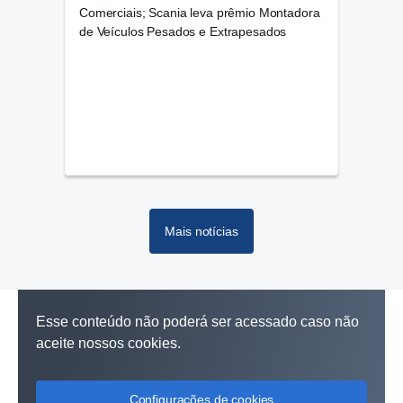
fase
Comerciais; Scania leva prêmio Montadora
SPTr
de Veículos Pesados e Extrapesados
Mais notícias
Esse conteúdo não poderá ser acessado caso não
aceite nossos cookies.
Configurações de cookies