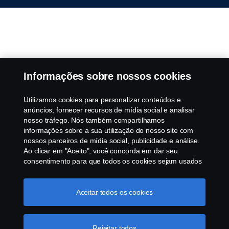
Informações sobre nossos cookies
Utilizamos cookies para personalizar conteúdos e
anúncios, fornecer recursos de mídia social e analisar
nosso tráfego. Nós também compartilhamos
informações sobre a sua utilização do nosso site com
nossos parceiros de mídia social, publicidade e análise.
Ao clicar em "Aceito", você concorda em dar seu
consentimento para que todos os cookies sejam usados
e as informações sejam compartilhadas. Você pode
gerenciar a utilização dos cookies clicando em
Fale conosco
"Configurações de cookies" e selecionando as
Aceitar todos os cookies
categorias de cookies que aceita serem utilizados. Para
Gostaria de entrar em contato com a Scania?
uma explicação mais detalhada de como usamos os
cookies, clique na nossa sessão de cookies, que pode
Rejeitar todos