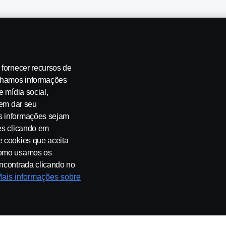
 fornecer recursos de
ilhamos informações
e mídia social,
 de emissões
Segurança no Trânsito
Canais de Denúncia
Pro
 em dar seu
s informações sejam
es clicando em
e cookies que aceita
 como usamos os
encontrada clicando no
ais informações sobre
sé Odorizzi, 151 - Vila Euro, São Bernardo do Campo. SP. Tel: +55 11 409