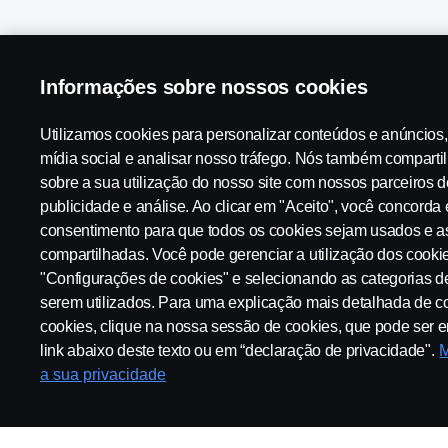
Informações sobre nossos cookies
Scania in Your Region:
Brasil
Utilizamos cookies para personalizar conteúdos e anúncios,
mídia social e analisar nosso tráfego. Nós também compart
sobre a sua utilização do nosso site com nossos parceiros d
Aviso Legal
Declaração de Privacidade
Contato
Tabela
publicidade e análise. Ao clicar em "Aceito", você concorda
consentimento para que todos os cookies sejam usados e a
compartilhadas. Você pode gerenciar a utilização dos cooki
Configurações de cookies
"Configurações de cookies" e selecionando as categorias d
serem utilizados. Para uma explicação mais detalhada de
cookies, clique na nossa sessão de cookies, que pode ser 
link abaixo deste texto ou em “declaração de privacidade".
M
a sua privacidade
© Copyright Scania 2025 All rights reserved. Scania Brasil, Av. Jo
CNPJ 59.104.901/0001-76