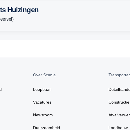
ats Huizingen
eersel)
Over Scania
Transportact
d
Loopbaan
Detailhande
Vacatures
Constructie
Newsroom
Afvalverwer
Duurzaamheid
Landbouw