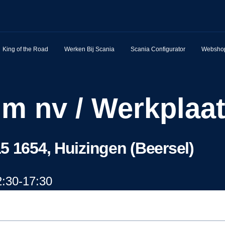
King of the Road
Werken Bij Scania
Scania Configurator
Websho
um nv / Werkplaa
5 1654, Huizingen (Beersel)
:30-17:30