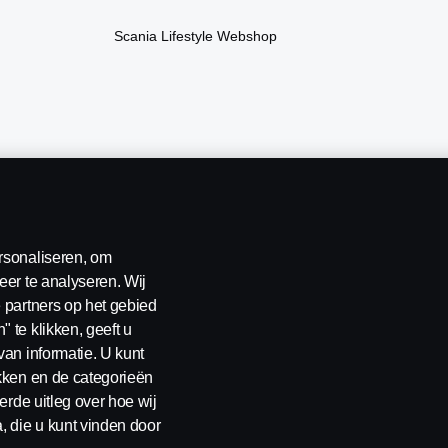
Scania Lifestyle Webshop
rsonaliseren, om
eer te analyseren. Wij
 partners op het gebied
 te klikken, geeft u
van informatie. U kunt
ikken en de categorieën
erde uitleg over hoe wij
erklaring
Contact
Klokkenluiden
Cookiebeleid
Cookies
, die u kunt vinden door