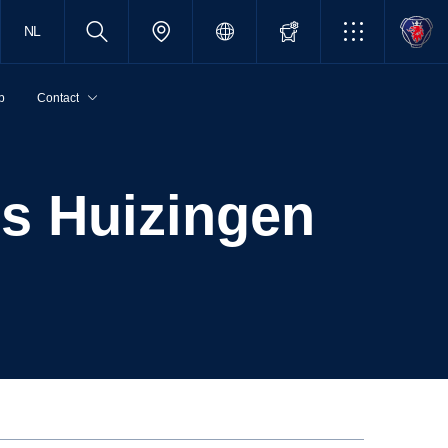
NL
p
Contact
ts Huizingen