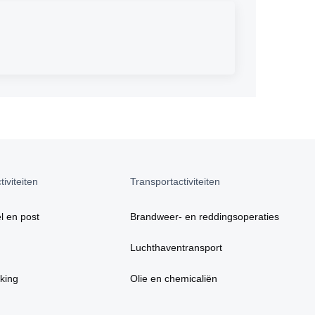
iviteiten
Transportactiviteiten
l en post
Brandweer- en reddingsoperaties
Luchthaventransport
king
Olie en chemicaliën