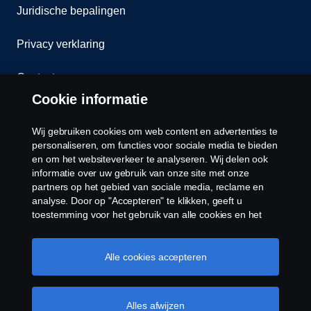
Juridische bepalingen
Privacy verklaring
Contact
Cookie informatie
Klokkenluiden
Wij gebruiken cookies om web content en advertenties te
Cookiebeleid
personaliseren, om functies voor sociale media te bieden
en om het websiteverkeer te analyseren. Wij delen ook
informatie over uw gebruik van onze site met onze
Cookies
partners op het gebied van sociale media, reclame en
analyse. Door op "Accepteren" te klikken, geeft u
toestemming voor het gebruik van alle cookies en het
delen van informatie. U kunt uw cookies ook beheren
door op "Cookie Instellingen" te klikken en de
categorieën te selecteren die u wilt accepteren. Voor een
Alle cookies accepteren
meer gedetailleerde uitleg over hoe wij cookies
gebruiken, verwijzen wij u naar onze cookies pagina, die
© Copyright Scania 2026 Alle Rechten
u kunt vinden door op de link onder deze tekst te
Alles afwijzen
Voorbehouden. Scania Belgium ,A.Van Osslaan 1