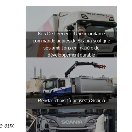
Kris De Leeneer : Une importante
commande auprès de Scania souligne
ses ambitions en matière de
développement durable
Rendac choisit à nouveau Scania
re aux