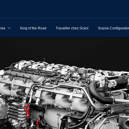
ania
King of the Road
Travailler chez Scania
Scania Configurato