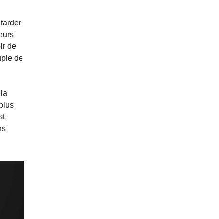
 tarder
eurs
ir de
uple de
 la
plus
st
ns