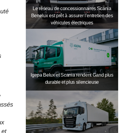
Le réseau de concessionnaires Scania
puté
Benelux est prêt à assurer l’entretien des
véhicules électriques
s
Igepa Belux et Scania rendent Gand plus
durable et plus silencieuse
e
passés
ux
 et