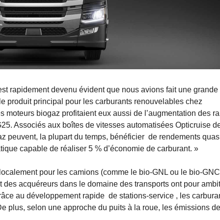
est rapidement devenu évident que nous avions fait une grande
e produit principal pour les carburants renouvelables chez
s moteurs biogaz profitaient eux aussi de l’augmentation des ra
G25. Associés aux boîtes de vitesses automatisées Opticruise d
az peuvent, la plupart du temps, bénéficier de rendements qua
ique capable de réaliser 5 % d’économie de carburant. »
s localement pour les camions (comme le bio-GNL ou le bio-GNC
t des acquéreurs dans le domaine des transports ont pour ambi
Grâce au développement rapide de stations-service , les carbura
e plus, selon une approche du puits à la roue, les émissions d