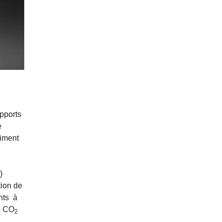
pports
e
siment
)
tion de
nts à
e CO
2