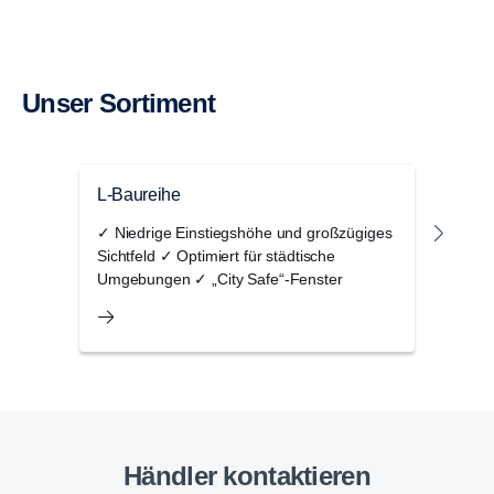
Unser Sortiment
L-Baureihe
P-Ba
✓ Niedrige Einstiegshöhe und großzügiges
✓ Op
Sichtfeld ✓ Optimiert für städtische
✓ Au
Umgebungen ✓ „City Safe“-Fenster
Effi
Händler kontaktieren