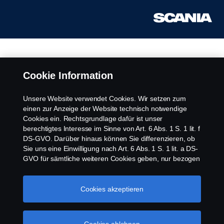
Cookie Information
Unsere Website verwendet Cookies. Wir setzen zum
einen zur Anzeige der Website technisch notwendige
Cookies ein. Rechtsgrundlage dafür ist unser
berechtigtes Interesse im Sinne von Art. 6 Abs. 1 S. 1 lit. f
DS-GVO. Darüber hinaus können Sie differenzieren, ob
Sie uns eine Einwilligung nach Art. 6 Abs. 1 S. 1 lit. a DS-
GVO für sämtliche weiteren Cookies geben, nur bezogen
auf bestimmte Cookie-Arten oder gar keine Einwilligung.
Diese Einwilligung ist freiwillig und kann jederzeit mit
Zukunftswirkung widerrufen werden. Unsere Anbieter
Cookies akzeptieren
verarbeiten Ihre personenbezogenen Daten auch in den
USA. Eine Datenübermittlung an Unternehmen in den
USA erfolgt auf der Grundlage eines