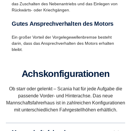
das Zuschalten des Nebenantriebs und das Einlegen von
Rückwärts- oder Kriechgängen.
Gutes Ansprechverhalten des Motors
Ein großer Vorteil der Vorgelegewellenbremse besteht
darin, dass das Ansprechverhalten des Motors erhalten
bleibt.
Rückwärtsfahren
Zukünftig wird hierfür ein Planetengetriebe
Achskonfigurationen
verwendet. Diese Lösung ermöglicht acht Gänge
für das Rückwärtsfahren mit Geschwindigkeiten
Ob starr oder gelenkt – Scania hat für jede Aufgabe die
von bis zu 54 km/h. (Dies ist zum Beispiel dann
passende Vorder- und Hinterachse. Das neue
nützlich, wenn Kipper über längere Strecken
Mannschaftsfahrerhaus ist in zahlreichen Konfigurationen
zurücksetzen müssen.)
mit unterschiedlichen Fahrgestellhöhen erhältlich.