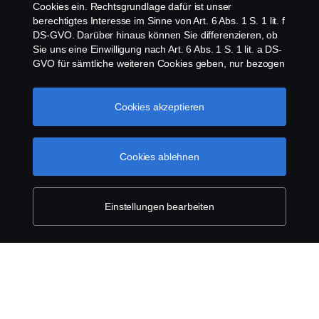
Cookies ein. Rechtsgrundlage dafür ist unser
Cookies
berechtigtes Interesse im Sinne von Art. 6 Abs. 1 S. 1 lit. f
DS-GVO. Darüber hinaus können Sie differenzieren, ob
Kontakt
Sie uns eine Einwilligung nach Art. 6 Abs. 1 S. 1 lit. a DS-
GVO für sämtliche weiteren Cookies geben, nur bezogen
auf bestimmte Cookie-Arten oder gar keine Einwilligung.
Whistleblowing
Diese Einwilligung ist freiwillig und kann jederzeit mit
Zukunftswirkung widerrufen werden. Unsere Anbieter
Cookies akzeptieren
Scania Cookie Richtlinie
verarbeiten Ihre personenbezogenen Daten auch in den
USA. Eine Datenübermittlung an Unternehmen in den
USA erfolgt auf der Grundlage eines
Cookies ablehnen
Angemessenheitsbeschlusses der Europäischen
Kommission im Sinne von Art. 45 Abs. 3 DS-GVO, worin
festgelegt wurde, dass in den USA ein angemessenes
Schutzniveau vorhanden ist. Informationen über uns
Einstellungen bearbeiten
finden Sie im
Impressum
. Für weitere Informationen zu
© Copyright Scania 2026 | Alle Rechte vorbehalten.
den von uns verwendeten Cookies öffnen Sie gerne
Scania Österreich Ges.m.b.H., Johann-Steinböck-
unseren
Datenschutzhinweis
Cookie policy
Straße 4, 2345 Brunn am Gebirge, Tel. +43 5
72264 10 200, Fax +43 5 72264 10 990