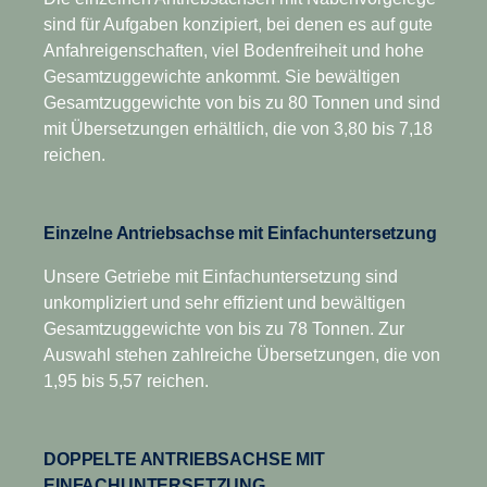
der internen Verluste ergänzt.
Fahrer kann sich vollständig auf das Führen des
Geschwindigkeiten erfordern, besitzt dieses Getriebe
sind für Aufgaben konzipiert, bei denen es auf gute
Fahrzeugs konzentrieren.
zwei zusätzliche Kriechgänge. Es wurde für optimale
Anfahreigenschaften, viel Bodenfreiheit und hohe
In die Baureihe eingeführt wurden außerdem ein neues
Gesamtzuggewichte ankommt. Sie bewältigen
Wirtschaftlichkeit konstruiert und hat sich sowohl im
kompaktes geometrisches Design sowie ein um 75 kg
Gesamtzuggewichte von bis zu 80 Tonnen und sind
Fernverkehr als auch im regionalen Verteilerverkehr
leichteres Aluminiumgussgehäuse, die den
sowie im Schwerlastverkehr auf Baustellen als äußerst
mit Übersetzungen erhältlich, die von 3,80 bis 7,18
Geräuschpegel deutlich senken. Darüber hinaus sorgt
erfolgreich erwiesen. Die Ausführungen mit Overdrive
reichen.
das Opticruise-System durch verlängerte
bieten ein höheres Drehmoment, plus Overdrive für
Ölwechselintervalle für eine längere Betriebszeit und
niedrige und somit wirtschaftliche Drehzahlen. Für alle
weniger Wartungsstopps. All dies stellt sicher, dass Ihre
Range-Getriebe mit teilbaren Schaltstufen sind Scania
Einzelne Antriebsachse mit Einfachuntersetzung
Gesamtwirtschaftlichkeit optimiert wird.
Opticruise, Scania Retarder und eine Reihe von
Unsere Getriebe mit Einfachuntersetzung sind
Nebenantrieben verfügbar.
unkompliziert und sehr effizient und bewältigen
Gesamtzuggewichte von bis zu 78 Tonnen. Zur
Auswahl stehen zahlreiche Übersetzungen, die von
1,95 bis 5,57 reichen.
DOPPELTE ANTRIEBSACHSE MIT
EINFACHUNTERSETZUNG