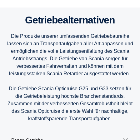
13 Liter
13 Liter
13 Liter
Getriebealternativen
9 Liter
9 Liter
9 Liter
Die Produkte unserer umfassenden Getriebebaureihe
lassen sich an Transportaufgaben aller Art anpassen und
7 Liter
ermöglichen die volle Leistungsentfaltung des Scania
Antriebsstrangs. Die Getriebe von Scania sorgen für
verbessertes Fahrverhalten und können mit dem
leistungsstarken Scania Retarder ausgestattet werden.
Die Getriebe Scania Opticruise G25 und G33 setzen für
die Getriebeleistung höchste Branchenstandards.
Zusammen mit der verbesserten Gesamtrobustheit bleibt
das Scania Opticruise die erste Wahl für nachhaltige,
kraftstoffsparende Transportaufgaben.
Range-Getriebe