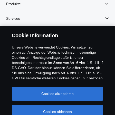
Produkte
Services
Über Scania
Cookie Information
Unsere Website verwendet Cookies. Wir setzen zum
einen zur Anzeige der Website technisch notwendige
Scania in Ihrer Region:
Österreich
Cookies ein. Rechtsgrundlage dafür ist unser
berechtigtes Interesse im Sinne von Art. 6 Abs. 1 S. 1 lit. f
DS-GVO. Darüber hinaus können Sie differenzieren, ob
Sie uns eine Einwilligung nach Art. 6 Abs. 1 S. 1 lit. a DS-
GVO für sämtliche weiteren Cookies geben, nur bezogen
auf bestimmte Cookie-Arten oder gar keine Einwilligung.
Impressum
Diese Einwilligung ist freiwillig und kann jederzeit mit
Zukunftswirkung widerrufen werden. Unsere Anbieter
Cookies akzeptieren
Datenschutz
verarbeiten Ihre personenbezogenen Daten auch in den
USA. Eine Datenübermittlung an Unternehmen in den
Rechtliche Hinweise
USA erfolgt auf der Grundlage eines
Cookies ablehnen
Angemessenheitsbeschlusses der Europäischen