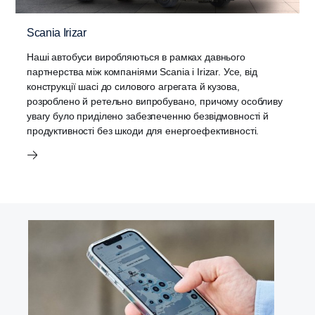
Scania Irizar
Наші автобуси виробляються в рамках давнього
партнерства між компаніями Scania і Irizar. Усе, від
конструкції шасі до силового агрегата й кузова,
розроблено й ретельно випробувано, причому особливу
увагу було приділено забезпеченню безвідмовності й
продуктивності без шкоди для енергоефективності.