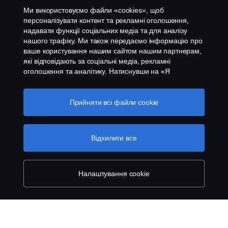
Ми використовуємо файли «cookies», щоб
Система повідомлення про порушення
персоналізувати контент та рекламні оголошення,
надавати функції соціальних медіа та для аналізу
нашого трафіку. Ми також передаємо інформацію про
Налаштування cookies
ваше користування нашим сайтом нашим партнерам,
які відповідають за соціальні медіа, рекламні
оголошення та аналітику. Натиснувши на «Я
приймаю», ви погоджуєтесь з тим, що надаєте свою
згоду на використання всіх файлів cookies та на
передачу інформації. Ви також можете керувати
Прийняти всі файли сookie
вашими «cookies», натиснувши «Налаштування
файлів cookies» та обравши категорії, які ви хочете
© Copyright Scania 2026 All rights reserved. Scania
прийняти. Для більш детальної інформації про те, як
Відхилити все
CV AB (publ). ТОВ "Сканія Україна", 08004,
ми використовуємо файли cookie, відвідайте сторінку
Київська область, Бучанський район, с.Калинівка,
про cookie на нашому сайті, натиснувши на посилання
вул. Київська 37; тел.+380 44 363-0-363
під цим текстом.
Cookie policy
Налаштування cookie