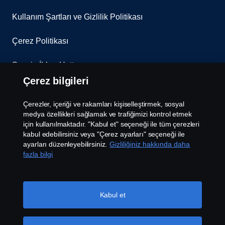
Kullanım Şartları ve Gizlilik Politikası
Çerez Politikası
Scania İhbar Hattı
Çerez bilgileri
Scania Çerez Politikası
Çerezler, içeriği ve rakamları kişiselleştirmek, sosyal
Scania Aydınlatma Metni
medya özellikleri sağlamak ve trafiğimizi kontrol etmek
için kullanılmaktadır. "Kabul et" seçeneği ile tüm çerezleri
kabul edebilirsiniz veya "Çerez ayarları" seçeneği ile
Çerez Ayarları
ayarları düzenleyebilirsiniz.
Gizliliğiniz hakkında daha
fazla bilgi
Kabul et
© Bu site Doğuş Otomotiv Servis ve Ticaret Anonim