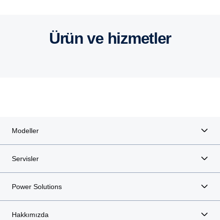
Donanım Paketleri
Araç Oluşturucu
power-solutions
Modeller
Ürün ve hizmetler
Modeller
Servisler
Power Solutions
Hakkımızda