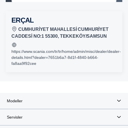
ERÇAL
CUMHURİYET MAHALLESİ CUMHURİYET
CADDESİ NO:1 55300, TEKKEKÖY/SAMSUN
https://www.scania.com/tr/tr/home/admin/misc/dealer/dealer-
details.html?dealer=7651b6a7-8d1f-4840-b664-
fa8aa9f92cee
Modeller
Servisler