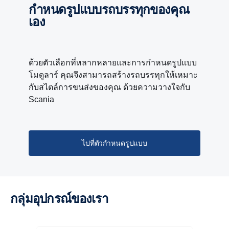
กำหนดรูปแบบรถบรรทุกของคุณ
เอง
ด้วยตัวเลือกที่หลากหลายและการกำหนดรูปแบบ
โมดูลาร์ คุณจึงสามารถสร้างรถบรรทุกให้เหมาะ
กับสไตล์การขนส่งของคุณ ด้วยความวางใจกับ
Scania
ไปที่ตัวกำหนดรูปแบบ
เกียร์ฝาก
เกียร์ฝาก - ด้วยระบบเกียร์ Scania ออพติครูส ทำให้มี
การเริ่มใช้โปรแกรมเกียร์ฝากใหม่ที่มาพร้อมขั้นตอน
การเพิ่มประสิทธิภาพแบบเก้าระดับ แรงบิดที่สูงขึ้น
กลุ่มอุปกรณ์ของเรา
และอัตราทดเฟืองช่วยเพิ่มประสิทธิภาพโดยรวมของ
อุปกรณ์บนโครงตัวถัง ระดับเสียงและอัตราสิ้นเปลือง
เชื้อเพลิงที่ลดลงเป็นผลมาจากอัตราทดเฟืองที่สูงขึ้น