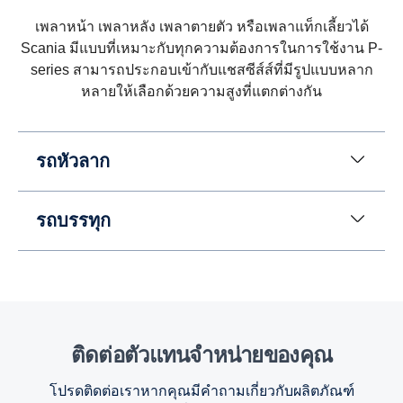
ใช้เฟืองแพลเนตในการถอยหลังแทนการใช้เกียร์ถอย
หลัง โซลูชันนี้มาพร้อมแปดเกียร์สำหรับการถอยหลัง
เพลาหน้า เพลาหลัง เพลาตายตัว หรือเพลาแท็กเลี้ยวได้
ด้วยความเร็วสูงสุดถึง 30 กม./ชม. (ฟังก์ชันนี้มี
Scania มีแบบที่เหมาะกับทุกความต้องการในการใช้งาน P-
ประโยชน์เช่นเมื่อรถบรรทุกที่มีกระบะแบบยกเทต้อง
series สามารถประกอบเข้ากับแชสซีส์ส์ที่มีรูปแบบหลาก
ถอยหลังเป็นระยะทางไกล)
หลายให้เลือกด้วยความสูงที่แตกต่างกัน
รถหัวลาก
รถบรรทุก
ติดต่อตัวแทนจำหน่ายของคุณ
โปรดติดต่อเราหากคุณมีคำถามเกี่ยวกับผลิตภัณฑ์