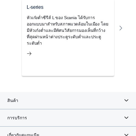
ซึ่งช่วยให้เครื่องยนต์สามารถใช้ความเร็วที่ต่ำลงได้
L-series
P-se
หัวเก๋งต่ำซีรีส์ L ของ Scania ได้รับการ
Scani
ออกแบบมาสำหรับสภาพแวดล้อมในเมือง โดย
ที่ส
ระบบเกียร์ออพติครูส G33CM ใหม่ของ Scania ใช้ได้กับ
มีหัวเก๋งต่ำและมีทัศนวิสัยการมองเห็นที่กว้าง
เมือง
เครื่องยนต์ V8 ทุกรุ่นจนถึงระดับกำลัง 660 แรงม้า และ
ที่สุดผ่านหน้าต่างประตูระดับต่ำและประตู
ว่าเห
เครื่องยนต์ 13 ลิตรกำลังสูง รุ่น 500 และ 540 แรงม้า
ระดับต่ำ
แวดล
สินค้า
การบริการ
เกี่ยวกับสแกนเนีย