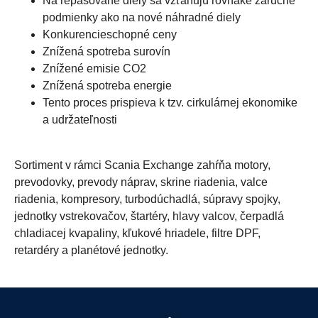
Na repasované diely sa vzťahujú rovnaké záručné
podmienky ako na nové náhradné diely
Konkurencieschopné ceny
Znížená spotreba surovín
Znížené emisie CO2
Znížená spotreba energie
Tento proces prispieva k tzv. cirkulárnej ekonomike
a udržateľnosti
Sortiment v rámci Scania Exchange zahŕňa motory,
prevodovky, prevody náprav, skrine riadenia, valce
riadenia, kompresory, turbodúchadlá, súpravy spojky,
jednotky vstrekovačov, štartéry, hlavy valcov, čerpadlá
chladiacej kvapaliny, kľukové hriadele, filtre DPF,
retardéry a planétové jednotky.