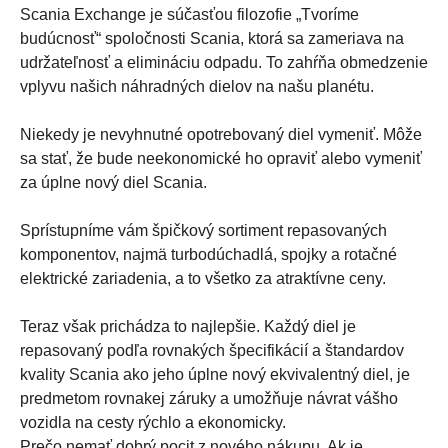
Scania Exchange je súčasťou filozofie „Tvoríme
budúcnosť“ spoločnosti Scania, ktorá sa zameriava na
udržateľnosť a elimináciu odpadu. To zahŕňa obmedzenie
vplyvu našich náhradných dielov na našu planétu.
Niekedy je nevyhnutné opotrebovaný diel vymeniť. Môže
sa stať, že bude neekonomické ho opraviť alebo vymeniť
za úplne nový diel Scania.
Sprístupníme vám špičkový sortiment repasovaných
komponentov, najmä turbodúchadlá, spojky a rotačné
elektrické zariadenia, a to všetko za atraktívne ceny.
Teraz však prichádza to najlepšie. Každý diel je
repasovaný podľa rovnakých špecifikácií a štandardov
kvality Scania ako jeho úplne nový ekvivalentný diel, je
predmetom rovnakej záruky a umožňuje návrat vášho
vozidla na cesty rýchlo a ekonomicky.
Prečo nemať dobrý pocit z nového nákupu. Ak je