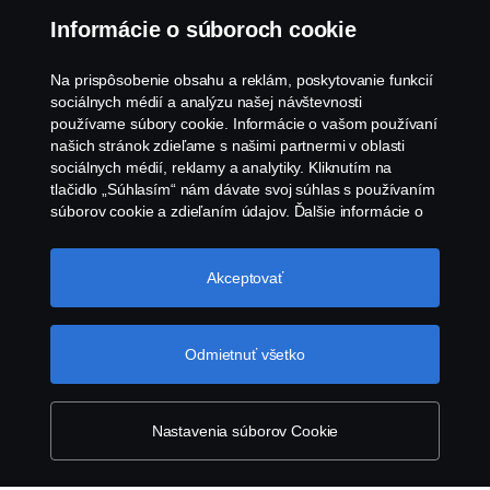
Oznámenie porušenia predpisov
Informácie o súboroch cookie
Zásady Cookies
Na prispôsobenie obsahu a reklám, poskytovanie funkcií
sociálnych médií a analýzu našej návštevnosti
používame súbory cookie. Informácie o vašom používaní
Zásady používania súborov cookie spoločnosti
našich stránok zdieľame s našimi partnermi v oblasti
Scania
sociálnych médií, reklamy a analytiky. Kliknutím na
tlačidlo „Súhlasím“ nám dávate svoj súhlas s používaním
súborov cookie a zdieľaním údajov. Ďalšie informácie o
tom, ako používame súbory cookie, nájdete v našej časti
o súboroch cookie, ktorú nájdete kliknutím na odkaz za
týmto textom. Svoje súbory cookie môžete spravovať tiež
Akceptovať
kliknutím na tlačidlo „Nastavenia súborov
cookie“.
Súbory cookie spoločnosti Scania
© Copyright Scania 2026 Všetky práva vyhradené.
Odmietnuť všetko
Scania Slovakia s.r.o., Diaľničná cesta 4570/2A,
903 01 Senec, Slovenská republika, Tel: +421 2
482 08 311
Nastavenia súborov Cookie