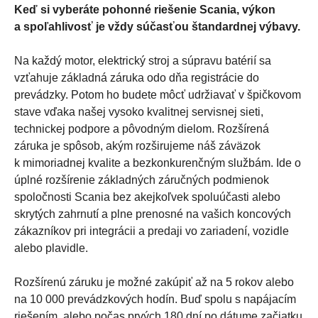
Keď si vyberáte pohonné riešenie Scania, výkon
a spoľahlivosť je vždy súčasťou štandardnej výbavy.
Na každý motor, elektrický stroj a súpravu batérií sa
vzťahuje základná záruka odo dňa registrácie do
prevádzky. Potom ho budete môcť udržiavať v špičkovom
stave vďaka našej vysoko kvalitnej servisnej sieti,
technickej podpore a pôvodným dielom. Rozšírená
záruka je spôsob, akým rozširujeme náš záväzok
k mimoriadnej kvalite a bezkonkurenčným službám. Ide o
úplné rozšírenie základných záručných podmienok
spoločnosti Scania bez akejkoľvek spoluúčasti alebo
skrytých zahrnutí a plne prenosné na vašich koncových
zákazníkov pri integrácii a predaji vo zariadení, vozidle
alebo plavidle.
Rozšírenú záruku je možné zakúpiť až na 5 rokov alebo
na 10 000 prevádzkových hodín. Buď spolu s napájacím
riešením, alebo počas prvých 180 dní po dátume začiatku