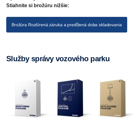
Stiahnite si brožúru nižšie:
Brožúra Rozšírená záruka a predĺžená doba skladovania
Služby správy vozového parku