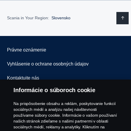
Zníženie potreby primárneho materiálu v nových
výkon kalibrujú a plne prispôsobia konkrétnemu účelu.
batériách.
Posúvame výkon na úplne novú úroveň.
Každá batéria obsahuje veľké množstvo zdrojov
Scania in Your Region:
Slovensko
materiálov, ktoré sa dajú zrecyklovať a použiť pri
vytváraní nových batérií. Tým sa minimalizuje odpad a
potreba ťažby nových zdrojov.
Právne oznámenie
Vyhlásenie o ochrane osobných údajov
Kontaktujte nás
Informácie o súboroch cookie
Všeobecné zmluvné podmienky
Na prispôsobenie obsahu a reklám, poskytovanie funkcií
Oznámenie porušenia predpisov
sociálnych médií a analýzu našej návštevnosti
používame súbory cookie. Informácie o vašom používaní
Zásady Cookies
našich stránok zdieľame s našimi partnermi v oblasti
sociálnych médií, reklamy a analytiky. Kliknutím na