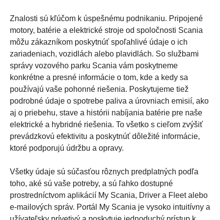
Znalosti sú kľúčom k úspešnému podnikaniu. Pripojené
motory, batérie a elektrické stroje od spoločnosti Scania
môžu zákazníkom poskytnúť spoľahlivé údaje o ich
zariadeniach, vozidlách alebo plavidlách. So službami
správy vozového parku Scania vám poskytneme
konkrétne a presné informácie o tom, kde a kedy sa
používajú vaše pohonné riešenia. Poskytujeme tiež
podrobné údaje o spotrebe paliva a úrovniach emisií, ako
aj o priebehu, stave a histórii nabíjania batérie pre naše
elektrické a hybridné riešenia. To všetko s cieľom zvýšiť
prevádzkovú efektivitu a poskytnúť dôležité informácie,
ktoré podporujú údržbu a opravy.
Všetky údaje sú súčasťou rôznych predplatných podľa
toho, aké sú vaše potreby, a sú ľahko dostupné
prostredníctvom aplikácií My Scania, Driver a Fleet alebo
e-mailových správ. Portál My Scania je vysoko intuitívny a
užívateľsky prívetivý a poskytuje jednoduchý prístup k