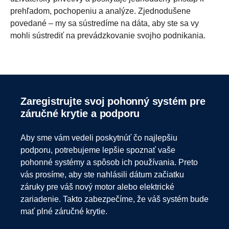
prehľadom, pochopeniu a analýze. Zjednodušene
povedané – my sa sústredíme na dáta, aby ste sa vy
mohli sústrediť na prevádzkovanie svojho podnikania.
Elektrická prevádzka – príležitosť a
Aby energetické systémy fungovali čo najlepšie,
zodpovednosť.
musia byť špecifikované podľa zamýšľaného použitia
Zaregistrujte svoj pohonný systém pre
a inštalované a nastavené optimálne a bezpečne.
záručné krytie a podporu
Niet pochýb o tom, že elektrická prevádzka môže byť
Služby integrácie výkonu spoločnosti Scania –
skvelou alternatívou, pokiaľ ide o minimalizáciu vplyvu na
pozostávajúce z podpory inštalácie a optimalizácie
klímu. Aby sme to však dosiahli skutočne udržateľným
Aby sme vám vedeli poskytnúť čo najlepšiu
výkonu – slúžia presne na tento cieľ. S pomocou
spôsobom, musíme hľadieť ďaleko za hranice emisií
podporu, potrebujeme lepšie spoznať vaše
a podporou našich odborných technikov získajú
vznikajúcich používaním. Batérie sú náročné na zdroje a
pohonné systémy a spôsob ich používania. Preto
výrobcovia aj používatelia istotu a ešte lepší produkt.
všetci musíme zabezpečiť, aby sa tieto zdroje využili
vás prosíme, aby ste nahlásili dátum začiatku
naplno a následne sa zodpovedne zrecyklovali.
záruky pre váš nový motor alebo elektrické
Stiahnite si brožúru, kde nájdete podrobný prehľad našej
zariadenie. Takto zabezpečíme, že váš systém bude
ponuky.
mať plné záručné krytie.