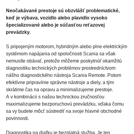
Neočakávané prestoje sú obzvlášť problematické,
keď je výbava, vozidlo alebo plavidlo vysoko
špecializované alebo je súčasťou reťazovej
prevádzky.
S pripojeným motorom, hybridným alebo plne elektrickým
systémom napájania od spoločnosti Scania sa však
nemusíte obávať, pretože môžeme poskytnúť okamžitú
diagnostiku technických problémov prostredníctvom
nášho diagnostického nástroja Scania Remote. Potom
efektívne pripravíme správne nástroje a diely, a tým
skrátime čas na opravu a minimalizujeme prestoje.
A v kombinácii s našou technickou zručnosťou
maximalizujeme bezporuchovú prevádzku, vďaka čomu
sa vy budete môcť sústrediť na svoje hlavné obchodné
povinnosti.
Diagnostika na diaľku je bezplatná služba. Je len