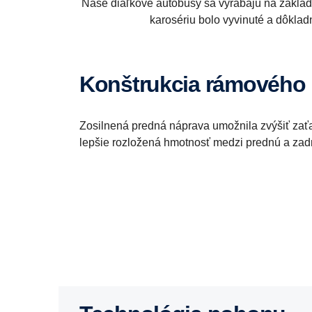
Naše diaľkové autobusy sa vyrábajú na základe
karosériu bolo vyvinuté a dôkla
Konštrukcia rámového
Zosilnená predná náprava umožnila zvýšiť zaťa
lepšie rozložená hmotnosť medzi prednú a zad