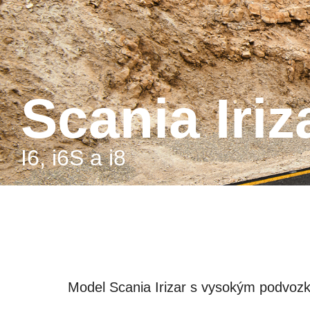
Scania Iriz
i6, i6S a i8
Model Scania Irizar s vysokým podvozk