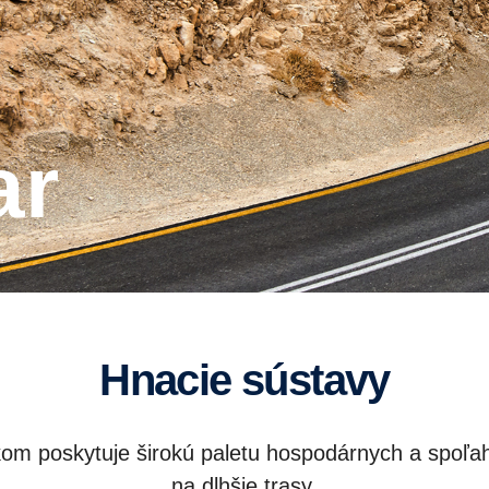
ar
Hnacie sústavy
om poskytuje širokú paletu hospodárnych a spoľah
na dlhšie trasy.