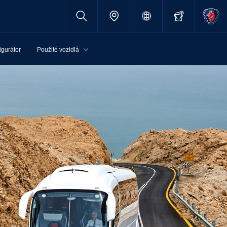
igurátor
Použité vozidlá