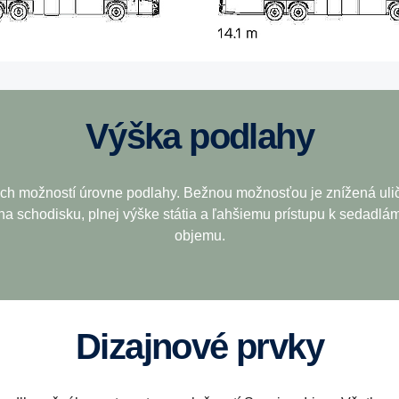
Výška podlahy
h možností úrovne podlahy. Bežnou možnosťou je znížená ulič
 schodisku, plnej výške státia a ľahšiemu prístupu k sedadlám
objemu.
Dizajnové prvky