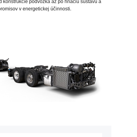
od konštrukcie podvozka až po hnaciu sústavu a
omisov v energetickej účinnosti.