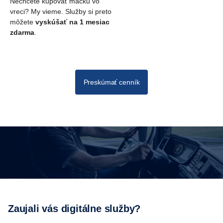
Nechcete kupovať mačku vo
vreci? My vieme. Služby si preto
môžete
vyskúšať na 1 mesiac
zdarma
.
Preskúmať cenník
Zaujali vás digitálne služby?