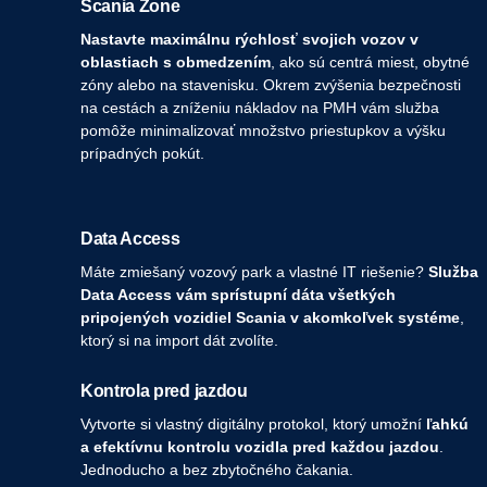
Scania Zone
Nastavte maximálnu rýchlosť svojich vozov v
oblastiach s obmedzením
, ako sú centrá miest, obytné
zóny alebo na stavenisku. Okrem zvýšenia bezpečnosti
na cestách a zníženiu nákladov na PMH vám služba
pomôže minimalizovať množstvo priestupkov a výšku
prípadných pokút.
Data Access
Máte zmiešaný vozový park a vlastné IT riešenie?
Služba
Data Access vám sprístupní dáta všetkých
pripojených vozidiel Scania v akomkoľvek systéme
,
ktorý si na import dát zvolíte.
Kontrola pred jazdou
Vytvorte si vlastný digitálny protokol, ktorý umožní
ľahkú
a efektívnu kontrolu
vozidla pred každou jazdou
.
Jednoducho a bez zbytočného čakania.