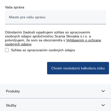
Ličartovce
Vaša správa
Nové Zámky
Poprad
Odoslaním žiadosti vyjadrujem súhlas so spracovaním
osobných údajov spoločnosťou Scania Slovakia s.r.o. a
potvrdzujem, že som sa oboznámil/a s
Vyhlásením o ochrane
Senec
osobných údajov
.
Súhlas so spracovaním osobných údajov
Zvolen - Budča
Žilina
Chcem nezáväznú kalkuláciu zisku
Produkty
Služby