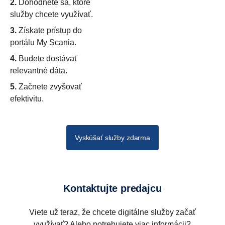
2.
Dohodnete sa, ktoré
služby chcete využívať.
3.
Získate prístup do
portálu My Scania.
4.
Budete dostávať
relevantné dáta.
5.
Začnete zvyšovať
efektivitu.
Vyskúšať služby zdarma
Kontaktujte predajcu
Viete už teraz, že chcete digitálne služby začať
využívať? Alebo potrebujete viac informácii?