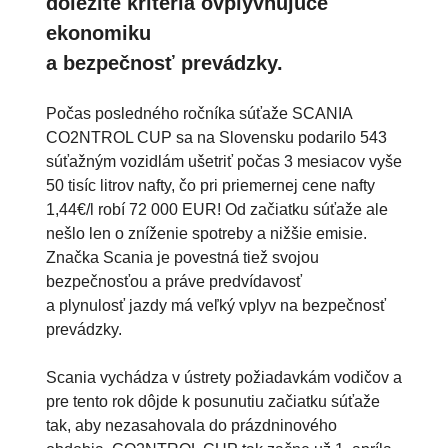
dôležité kritériá ovplyvňujúce
ekonomiku
a bezpečnosť prevádzky.
Počas posledného ročníka súťaže SCANIA
CO2NTROL CUP sa na Slovensku podarilo 543
súťažným vozidlám ušetriť počas 3 mesiacov vyše
50 tisíc litrov nafty, čo pri priemernej cene nafty
1,44€/l robí 72 000 EUR! Od začiatku súťaže ale
nešlo len o zníženie spotreby a nižšie emisie.
Značka Scania je povestná tiež svojou
bezpečnosťou a práve predvídavosť
a plynulosť jazdy má veľký vplyv na bezpečnosť
prevádzky.
Scania vychádza v ústrety požiadavkám vodičov a
pre tento rok dôjde k posunutiu začiatku súťaže
tak, aby nezasahovala do prázdninového