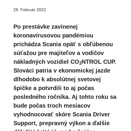
28. Február 2022
Po prestávke zavinenej
koronavírusovou pandémiou
prichádza Scania opäť s obľúbenou
súťažou pre majiteľov a vodičov
nákladných vozidiel CO
NTROL CUP.
2
Slováci patria v ekonomickej jazde
dlhodobo k absolútnej svetovej
špičke a potvrdili to aj počas
posledného ročníka. Aj tohto roku sa
bude počas troch mesiacov
vyhodnocovať skóre Scania Driver
Support, prepravný výkon a ďalšie