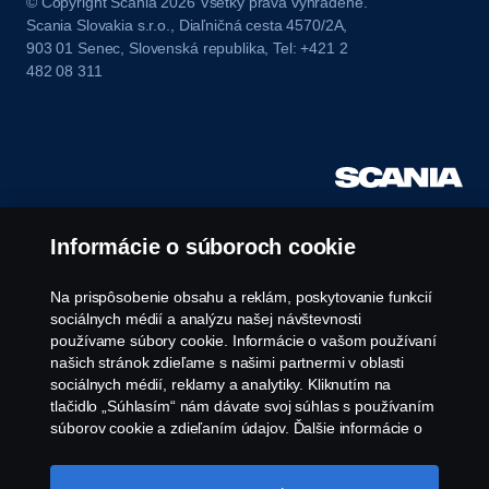
© Copyright Scania 2026 Všetky práva vyhradené.
Scania Slovakia s.r.o., Diaľničná cesta 4570/2A,
903 01 Senec, Slovenská republika, Tel: +421 2
482 08 311
Informácie o súboroch cookie
Na prispôsobenie obsahu a reklám, poskytovanie funkcií
sociálnych médií a analýzu našej návštevnosti
používame súbory cookie. Informácie o vašom používaní
našich stránok zdieľame s našimi partnermi v oblasti
sociálnych médií, reklamy a analytiky. Kliknutím na
tlačidlo „Súhlasím“ nám dávate svoj súhlas s používaním
súborov cookie a zdieľaním údajov. Ďalšie informácie o
tom, ako používame súbory cookie, nájdete v našej časti
o súboroch cookie, ktorú nájdete kliknutím na odkaz za