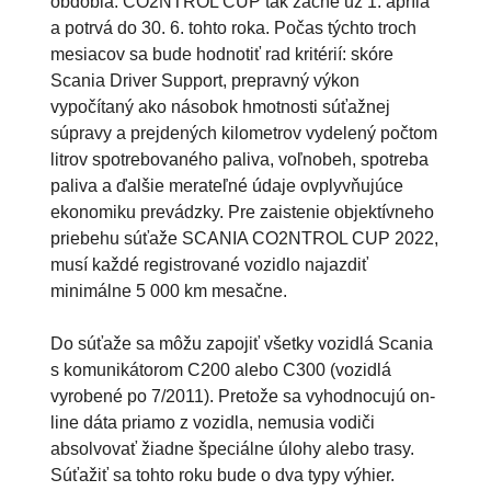
obdobia. CO2NTROL CUP tak začne už 1. apríla
a potrvá do 30. 6. tohto roka. Počas týchto troch
mesiacov sa bude hodnotiť rad kritérií: skóre
Scania Driver Support, prepravný výkon
vypočítaný ako násobok hmotnosti súťažnej
súpravy a prejdených kilometrov vydelený počtom
litrov spotrebovaného paliva, voľnobeh, spotreba
paliva a ďalšie merateľné údaje ovplyvňujúce
ekonomiku prevádzky. Pre zaistenie objektívneho
priebehu súťaže SCANIA CO2NTROL CUP 2022,
musí každé registrované vozidlo najazdiť
minimálne 5 000 km mesačne.
Do súťaže sa môžu zapojiť všetky vozidlá Scania
s komunikátorom C200 alebo C300 (vozidlá
vyrobené po 7/2011). Pretože sa vyhodnocujú on-
line dáta priamo z vozidla, nemusia vodiči
absolvovať žiadne špeciálne úlohy alebo trasy.
Súťažiť sa tohto roku bude o dva typy výhier.