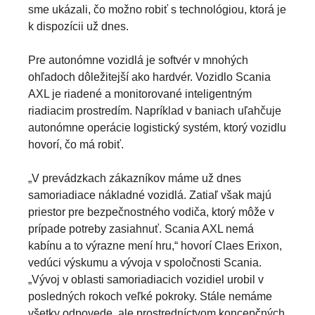
sme ukázali, čo možno robiť s technológiou, ktorá je
k dispozícii už dnes.
Pre autonómne vozidlá je softvér v mnohých
ohľadoch dôležitejší ako hardvér. Vozidlo Scania
AXL je riadené a monitorované inteligentným
riadiacim prostredím. Napríklad v baniach uľahčuje
autonómne operácie logistický systém, ktorý vozidlu
hovorí, čo má robiť.
„V prevádzkach zákazníkov máme už dnes
samoriadiace nákladné vozidlá. Zatiaľ však majú
priestor pre bezpečnostného vodiča, ktorý môže v
prípade potreby zasiahnuť. Scania AXL nemá
kabínu a to výrazne mení hru,“ hovorí Claes Erixon,
vedúci výskumu a vývoja v spoločnosti Scania.
„Vývoj v oblasti samoriadiacich vozidiel urobil v
posledných rokoch veľké pokroky. Stále nemáme
všetky odpovede, ale prostredníctvom koncepčných