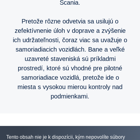
Scania.
Pretože rôzne odvetvia sa usilujú o
zefektívnenie úloh v doprave a zvýšenie
ich udržateľnosti, čoraz viac sa uvažuje o
samoriadiacich vozidlách. Bane a veľké
uzavreté staveniská sú príkladmi
prostredí, ktoré sú vhodné pre pilotné
samoriadiace vozidlá, pretože ide o
miesta s vysokou mierou kontroly nad
podmienkami.
Tento obsah nie je k dispozícii, kým nepovolíte súbory