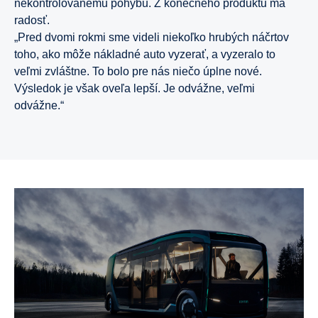
nekontrolovanému pohybu. Z konečného produktu má
radosť.
„Pred dvomi rokmi sme videli niekoľko hrubých náčrtov
toho, ako môže nákladné auto vyzerať, a vyzeralo to
veľmi zvláštne. To bolo pre nás niečo úplne nové.
Výsledok je však oveľa lepší. Je odvážne, veľmi
odvážne.“