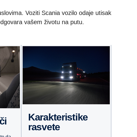
uslovima. Voziti Scania vozilo odaje utisak
o odgovara vašem životu na putu.
Karakteristike
či
rasvete
te da