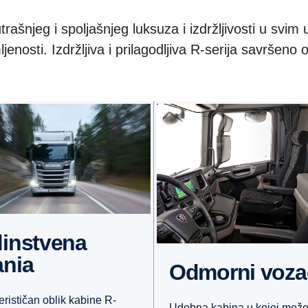
rašnjeg i spoljašnjeg luksuza i izdržljivosti u svim 
ljenosti. Izdržljiva i prilagodljiva R-serija savršen
ania
Odmorni voza
erističan oblik kabine R-
Udobna kabina u kojoj može