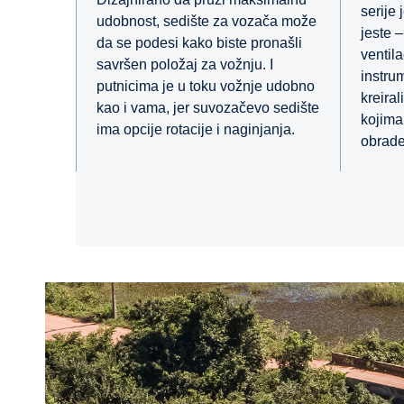
serije 
udobnost, sedište za vozača može
jeste 
da se podesi kako biste pronašli
ventil
savršen položaj za vožnju. I
instrum
putnicima je u toku vožnje udobno
kreira
kao i vama, jer suvozačevo sedište
kojima 
ima opcije rotacije i naginjanja.
obrade