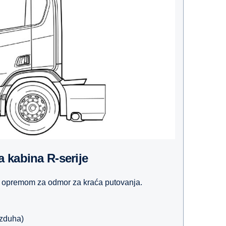
 kabina R-serije
 opremom za odmor za kraća putovanja.
azduha)