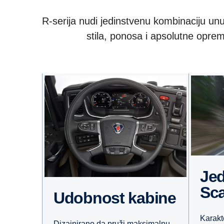
R-serija nudi jedinstvenu kombinaciju unut
stila, ponosa i apsolutne oprem
Jedinstvena
Sc
Udobnost kabine
Karakt
Dizajnirano da pruži maksimalnu