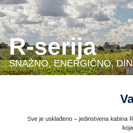
R-serija
SNAŽNO, ENERGIČNO, DI
V
Sve je usklađeno – jedinstvena kabina R-
koja