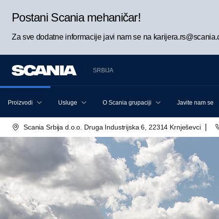
Postani Scania mehaničar!
Za sve dodatne informacije javi nam se na karijera.rs@scania
SRBIJA
Proizvodi
Usluge
O Scania grupaciji
Javite nam se
|
Scania Srbija d.o.o. Druga Industrijska 6, 22314 Krnješevci