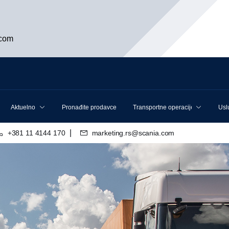
.com
Aktuelno
Pronađite prodavce
Transportne operacije
Usl
|
+381 11 4144 170
marketing.rs@scania.com