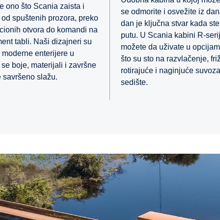
je ono što Scania zaista i
se odmorite i osvežite iz da
– od spuštenih prozora, preko
dan je ključna stvar kada st
acionih otvora do komandi na
putu. U Scania kabini R-seri
ent tabli. Naši dizajneri su
možete da uživate u opcija
li moderne enterijere u
što su sto na razvlačenje, friž
se boje, materijali i završne
rotirajuće i naginjuće suvoz
 savršeno slažu.
sedište.