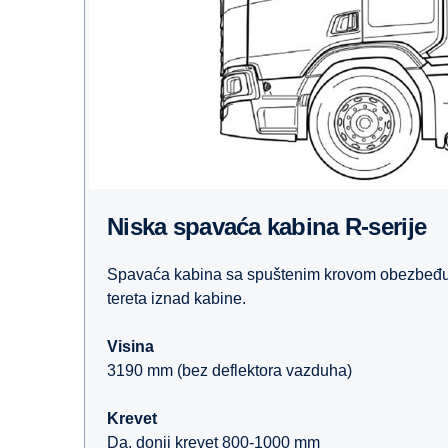
Niska spavaća kabina R-serije
Spavaća kabina sa spuštenim krovom obezbeđuj
tereta iznad kabine.
Visina
3190 mm (bez deflektora vazduha)
Krevet
Da, donji krevet 800-1000 mm