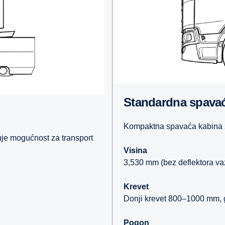
Standardna spavać
Kompaktna spavaća kabina z
e mogućnost za transport
Visina
3,530 mm (bez deflektora v
Krevet
Donji krevet 800–1000 mm, 
Pogon