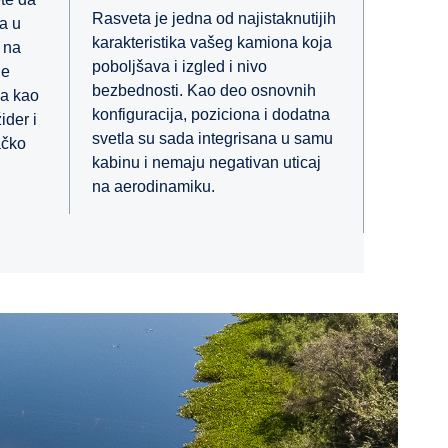
Rasveta je jedna od najistaknutijih
na u
karakteristika vašeg kamiona koja
e na
poboljšava i izgled i nivo
je
bezbednosti. Kao deo osnovnih
ma kao
konfiguracija, poziciona i dodatna
ider i
svetla su sada integrisana u samu
ačko
kabinu i nemaju negativan uticaj
na aerodinamiku.