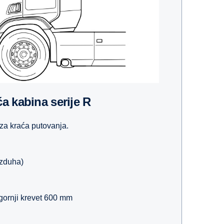
a kabina serije R
a kraća putovanja.
azduha)
gornji krevet 600 mm