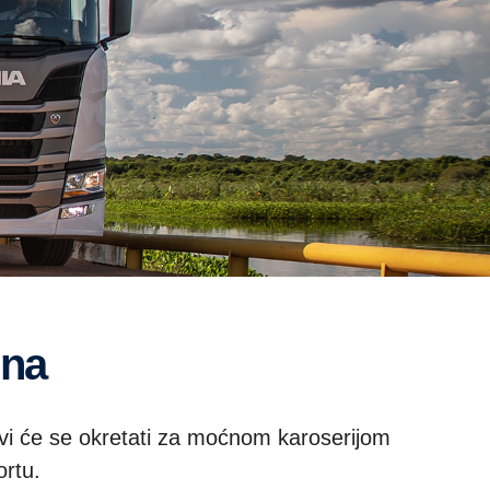
ina
 Svi će se okretati za moćnom karoserijom
ortu.