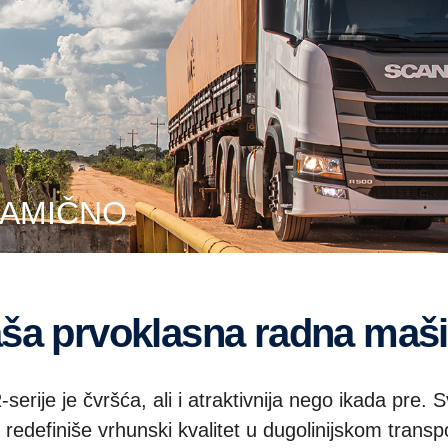
NAMIČNO
aša prvoklasna radna maš
serije je čvršća, ali i atraktivnija nego ikada pre.
 redefiniše vrhunski kvalitet u dugolinijskom transp