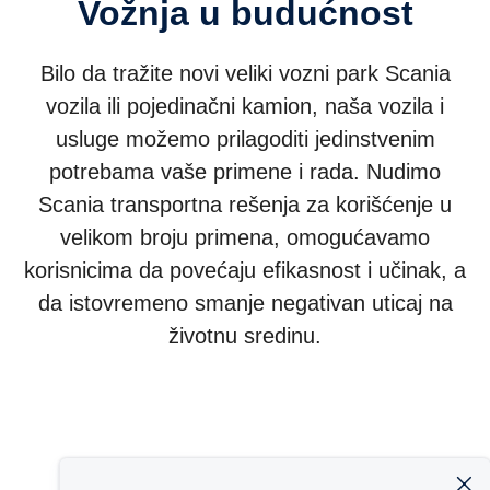
Vožnja u budućnost
Bilo da tražite novi veliki vozni park Scania
vozila ili pojedinačni kamion, naša vozila i
usluge možemo prilagoditi jedinstvenim
potrebama vaše primene i rada. Nudimo
Scania transportna rešenja za korišćenje u
velikom broju primena, omogućavamo
korisnicima da povećaju efikasnost i učinak, a
da istovremeno smanje negativan uticaj na
životnu sredinu.
Kamioni
Autobusi i turistički autobusi
Power rešenja
Services
Pričajmo o poslu