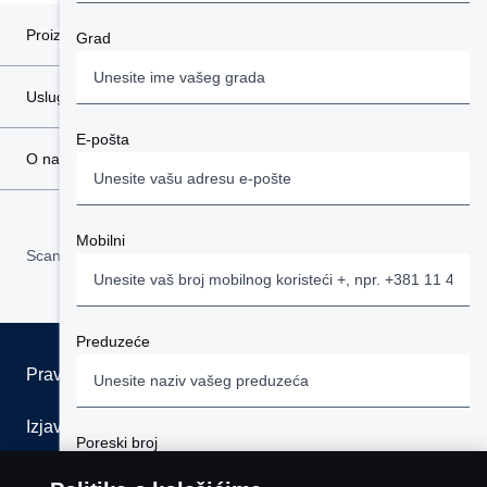
Proizvodi
Grad
Usluge
E-pošta
O nama
Mobilni
Scania in Your Region:
SRBIJA
Preduzeće
Pravno obaveštenje
Izjava o privatnosti
Poreski broj
Kolačići