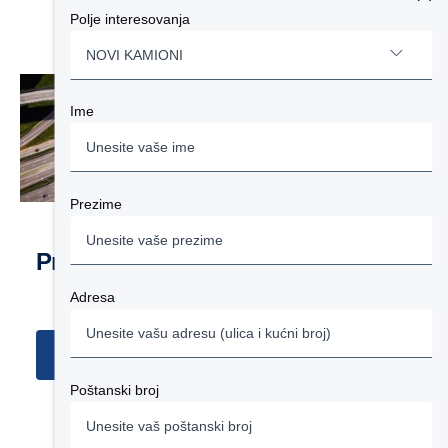
Polje interesovanja
NOVI KAMIONI
Ime
NOVI KAMIONI
POLOVNI KAMIONI
Prezime
AUTOBUSI
Pričajmo o poslu
MOTORI
Adresa
SERVISNE USLUGE
Potražite najbližeg prodavca
FINANSIRANJE
Poštanski broj
OSTALO