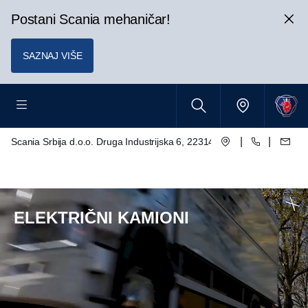
Postani Scania mehaničar!
SAZNAJ VIŠE
|
|
Scania Srbija d.o.o. Druga Industrijska 6, 22314 Krnješevci
ELEKTRIČNI KAMIONI