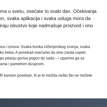
ima u svetu, osećate to svaki dan. Očekivanja
ion, svaka aplikacija i svaka usluga mora da
iraju iskustvo koje nadmašuje proizvod i ono
va i iznova. Svaka trunka inženjerskog znanja, svaka
ako treba. A ponekad osećamo da smo zaista uspeli.
i po pitanju goriva pogon do sada – i uparimo ga sa
sama i pametnim dizajnom.
 kamion poseban. Ili je to možda nešto što ne možete