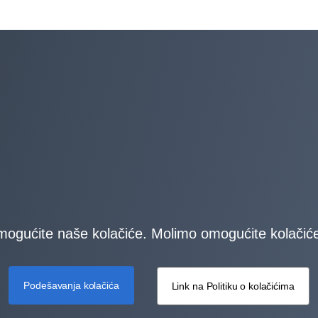
gućite naše kolačiće. Molimo omogućite kolačiće 
Podešavanja kolačića
Link na Politiku o kolačićima