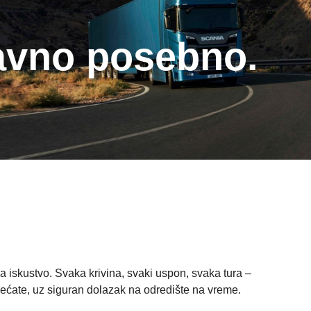
tavno posebno.
ia iskustvo. Svaka krivina, svaki uspon, svaka tura –
ćate, uz siguran dolazak na odredište na vreme.