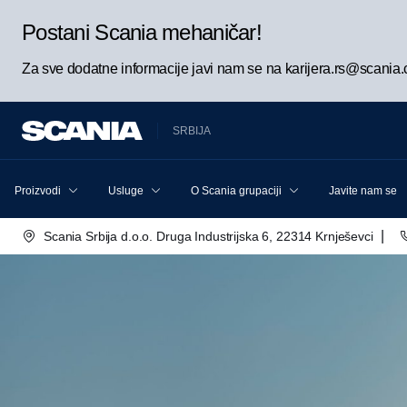
Postani Scania mehaničar!
Za sve dodatne informacije javi nam se na karijera.rs@scania
SRBIJA
Proizvodi
Usluge
O Scania grupaciji
Javite nam se
|
Scania Srbija d.o.o. Druga Industrijska 6, 22314 Krnješevci