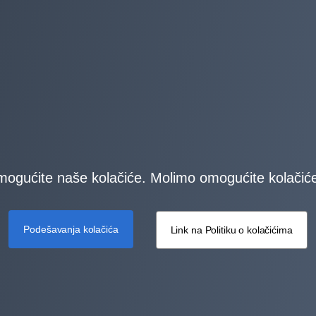
gućite naše kolačiće. Molimo omogućite kolačiće 
Podešavanja kolačića
Link na Politiku o kolačićima