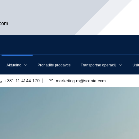
.com
Aktuelno
Pronađite prodavce
Transportne operacije
Usl
|
+381 11 4144 170
marketing.rs@scania.com