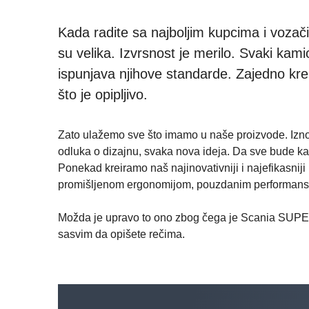
Kada radite sa najboljim kupcima i vozač
su velika. Izvrsnost je merilo. Svaki kam
ispunjava njihove standarde. Zajedno kre
što je opipljivo.
Zato ulažemo sve što imamo u naše proizvode. Izno
odluka o dizajnu, svaka nova ideja. Da sve bude k
Ponekad kreiramo naš najinovativniji i najefikasnij
promišljenom ergonomijom, pouzdanim performan
Možda je upravo to ono zbog čega je Scania SUPER
sasvim da opišete rečima.