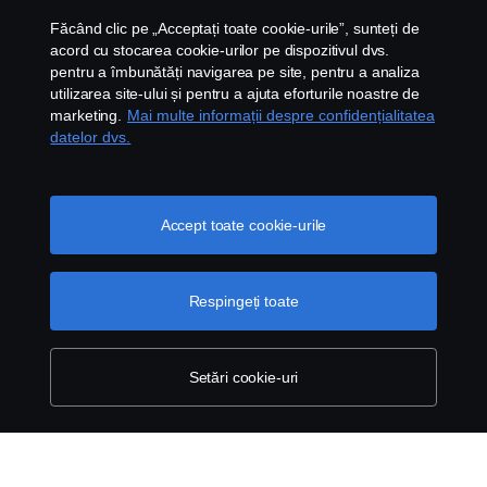
Contact
Făcând clic pe „Acceptați toate cookie-urile”, sunteți de
acord cu stocarea cookie-urilor pe dispozitivul dvs.
Newsletter
pentru a îmbunătăți navigarea pe site, pentru a analiza
utilizarea site-ului și pentru a ajuta eforturile noastre de
marketing.
Mai multe informații despre confidențialitatea
Setari Cookie
datelor dvs.
Accept toate cookie-urile
Respingeți toate
© Copyright Scania 2026 All rights reserved. Scania
CV AB (publ), SE-151 87 Södertälje, Sweden, Tel:
+40213159142 Fax: +40213159140
Setări cookie-uri