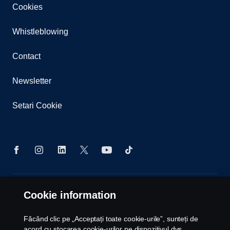
Cookies
Whistleblowing
Contact
Newsletter
Setari Cookie
© Copyright Scania 2026 All rights reserved. Scania
Cookie information
CV AB (publ), SE-151 87 Södertälje, Sweden, Tel:
+40213159142 Fax: +40213159140
Făcând clic pe „Acceptați toate cookie-urile”, sunteți de
acord cu stocarea cookie-urilor pe dispozitivul dvs.