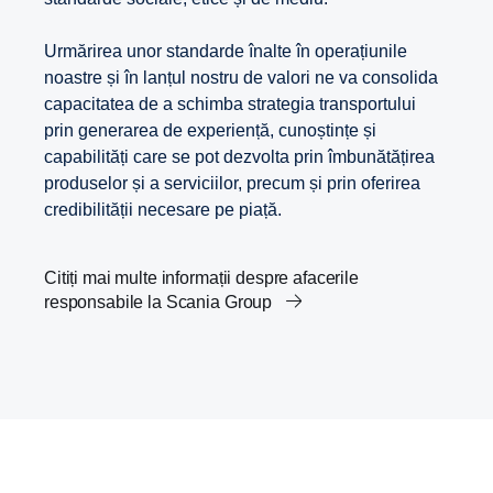
Urmărirea unor standarde înalte în operațiunile
noastre și în lanțul nostru de valori ne va consolida
capacitatea de a schimba strategia transportului
prin generarea de experiență, cunoștințe și
capabilități care se pot dezvolta prin îmbunătățirea
produselor și a serviciilor, precum și prin oferirea
credibilității necesare pe piață.
Citiți mai multe informații despre afacerile
responsabile la Scania Group
Obiectivele bazate pe știință ale companiei Scania
Transportul și Agenda 2030
Carieră
Inovație în soluțiile de transport