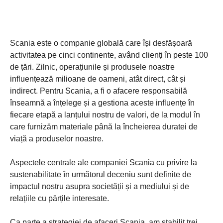
Scania este o companie globală care își desfășoară
activitatea pe cinci continente, având clienți în peste 100
de țări. Zilnic, operațiunile și produsele noastre
influențează milioane de oameni, atât direct, cât și
indirect. Pentru Scania, a fi o afacere responsabilă
înseamnă a înțelege și a gestiona aceste influențe în
fiecare etapă a lanțului nostru de valori, de la modul în
care furnizăm materiale până la încheierea duratei de
viață a produselor noastre.
Aspectele centrale ale companiei Scania cu privire la
sustenabilitate în următorul deceniu sunt definite de
impactul nostru asupra societății și a mediului și de
relațiile cu părțile interesate.
Ca parte a strategiei de afaceri Scania, am stabilit trei