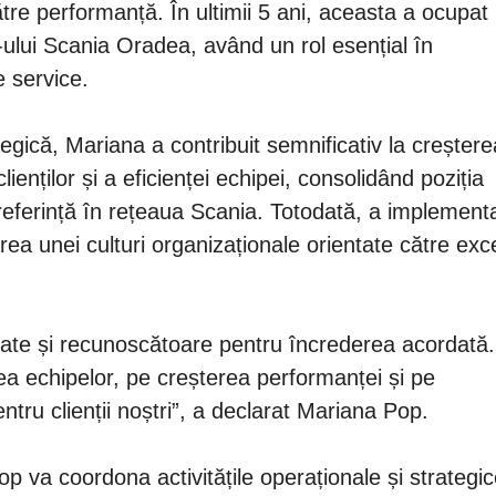
ătre performanță. În ultimii 5 ani, aceasta a ocupat
ului Scania Oradea, având un rol esențial în
e service.
tegică, Mariana a contribuit semnificativ la creștere
lienților și a eficienței echipei, consolidând poziția
eferință în rețeaua Scania. Totodată, a implement
rea unei culturi organizaționale orientate către exc
ate și recunoscătoare pentru încrederea acordată.
a echipelor, pe creșterea performanței și pe
tru clienții noștri”, a declarat Mariana Pop.
op va coordona activitățile operaționale și strategic