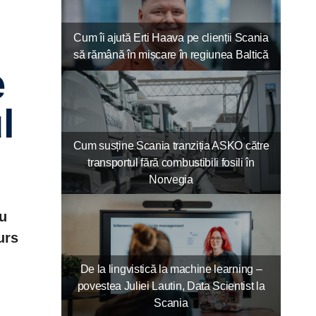
Cum îi ajută Erti Haava pe clienții Scania
să rămână în mișcare în regiunea Baltică
e
l
Cum susține Scania tranziția ASKO către
transportul fără combustibili fosili în
Norvegia
ru
urs
De la lingvistică la machine learning –
povestea Juliei Lautin, Data Scientist la
Scania