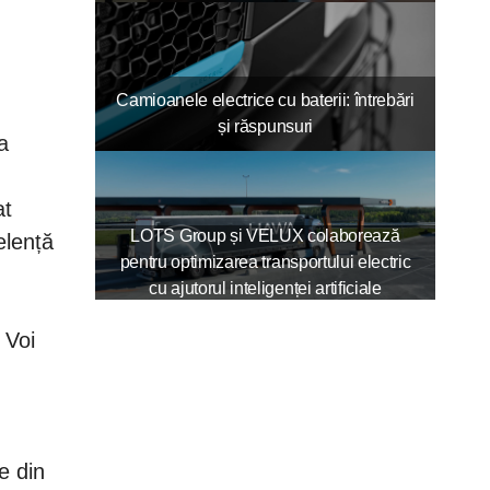
Camioanele electrice cu baterii: întrebări
și răspunsuri
a
at
LOTS Group și VELUX colaborează
elență
pentru optimizarea transportului electric
cu ajutorul inteligenței artificiale
 Voi
e din