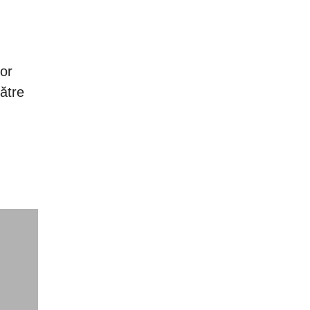
or
ătre