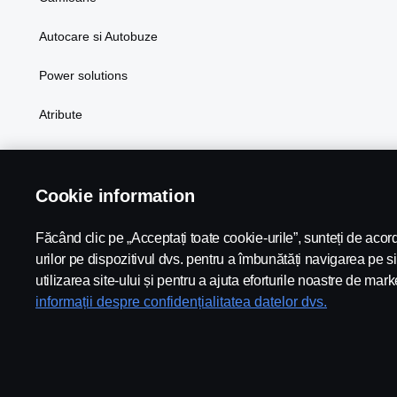
Autocare si Autobuze
Power solutions
Atribute
Cookie information
Făcând clic pe „Acceptați toate cookie-urile”, sunteți de aco
Scania in Your Region:
Romania
urilor pe dispozitivul dvs. pentru a îmbunătăți navigarea pe si
utilizarea site-ului și pentru a ajuta eforturile noastre de mark
informații despre confidențialitatea datelor dvs.
Nota Juridica
Politica de confidentialitate
Cookies
Whist