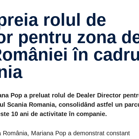
or pentru zona d
omâniei în cadru
nia
na Pop a preluat rolul de Dealer Director pent
ul Scania Romania, consolidând astfel un parc
ste 10 ani de activitate în companie.
nia România, Mariana Pop a demonstrat constant