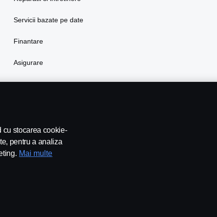
Servicii bazate pe date
Finantare
Asigurare
rd cu stocarea cookie-
te, pentru a analiza
eting.
Mai multe
leblowing
Contact
Newsletter
Setari Cookie