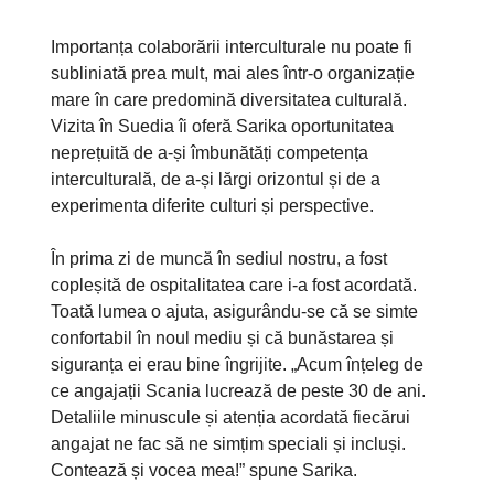
Importanța colaborării interculturale nu poate fi
subliniată prea mult, mai ales într-o organizație
mare în care predomină diversitatea culturală.
Vizita în Suedia îi oferă Sarika oportunitatea
neprețuită de a-și îmbunătăți competența
interculturală, de a-și lărgi orizontul și de a
experimenta diferite culturi și perspective.
În prima zi de muncă în sediul nostru, a fost
copleșită de ospitalitatea care i-a fost acordată.
Toată lumea o ajuta, asigurându-se că se simte
confortabil în noul mediu și că bunăstarea și
siguranța ei erau bine îngrijite. „Acum înțeleg de
ce angajații Scania lucrează de peste 30 de ani.
Detaliile minuscule și atenția acordată fiecărui
angajat ne fac să ne simțim speciali și incluși.
Contează și vocea mea!” spune Sarika.