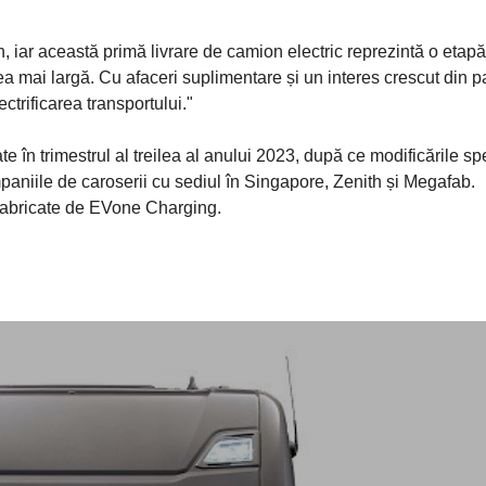
n, iar această primă livrare de camion electric reprezintă o etapă
a mai largă. Cu afaceri suplimentare și un interes crescut din p
ctrificarea transportului."
te în trimestrul al treilea al anului 2023, după ce modificările sp
mpaniile de caroserii cu sediul în Singapore, Zenith și Megafab.
 fabricate de EVone Charging.