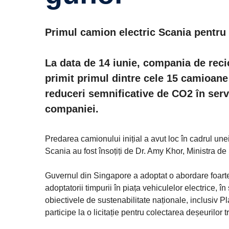
Primul camion electric Scania pentru 
La data de 14 iunie, compania de rec
primit primul dintre cele 15 camioane 
reduceri semnificative de CO2 în servi
companiei.
Predarea camionului inițial a avut loc în cadrul une
Scania au fost însoțiți de Dr. Amy Khor, Ministra de
Guvernul din Singapore a adoptat o abordare foarte 
adoptatorii timpurii în piața vehiculelor electrice, î
obiectivele de sustenabilitate naționale, inclusiv 
participe la o licitație pentru colectarea deșeurilor t