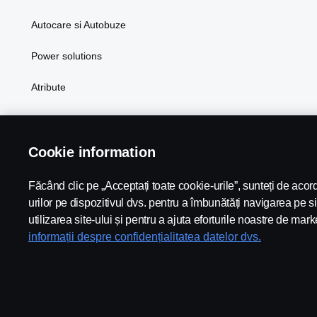
Autocare si Autobuze
Power solutions
Atribute
Cookie information
Făcând clic pe „Acceptați toate cookie-urile”, sunteți de aco
Scania in Your Region:
Romania
urilor pe dispozitivul dvs. pentru a îmbunătăți navigarea pe si
utilizarea site-ului și pentru a ajuta eforturile noastre de mark
informații despre confidențialitatea datelor dvs.
Nota Juridica
Politica de confidentialitate
Cookies
Whist