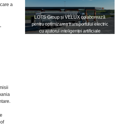
 care a
LOTS Group și VELUX colaborează
pentru optimizarea transportului electric
,
cu ajutorul inteligenței artificiale
misii
pania
ntare.
re
of