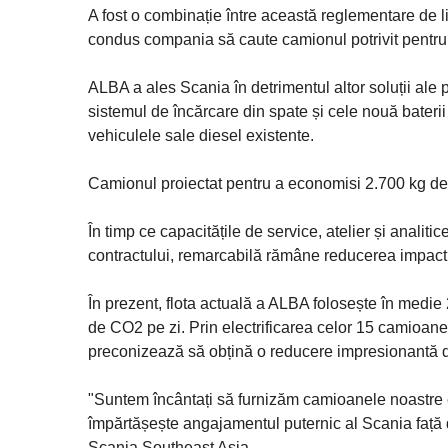
A fost o combinație între această reglementare de li
condus compania să caute camionul potrivit pentru
ALBA a ales Scania în detrimentul altor soluții ale
sistemul de încărcare din spate și cele nouă baterii 
vehiculele sale diesel existente.
Camionul proiectat pentru a economisi 2.700 kg de
În timp ce capacitățile de service, atelier și analit
contractului, remarcabilă rămâne reducerea impactul
În prezent, flota actuală a ALBA folosește în medie 
de CO2 pe zi. Prin electrificarea celor 15 camioa
preconizează să obțină o reducere impresionantă de
"Suntem încântați să furnizăm camioanele noastre 
împărtășește angajamentul puternic al Scania față d
Scania Southeast Asia.