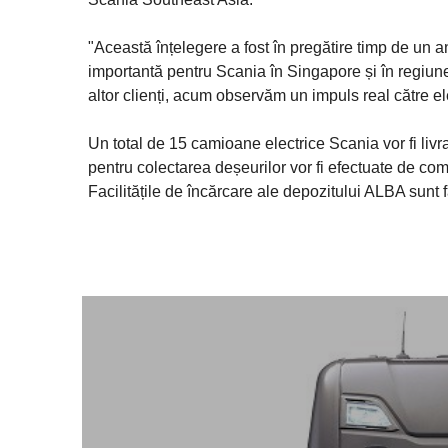
"Această înțelegere a fost în pregătire timp de un a
importantă pentru Scania în Singapore și în regiune
altor clienți, acum observăm un impuls real către ele
Un total de 15 camioane electrice Scania vor fi livra
pentru colectarea deșeurilor vor fi efectuate de co
Facilitățile de încărcare ale depozitului ALBA sunt