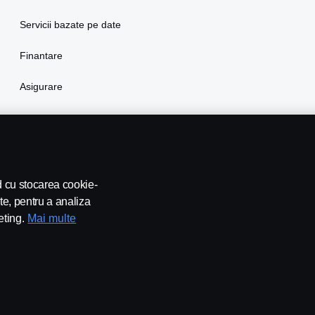
Servicii bazate pe date
Finantare
Asigurare
rd cu stocarea cookie-
te, pentru a analiza
eting.
Mai multe
leblowing
Contact
Newsletter
Setari Cookie