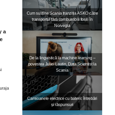
Cum susține Scania tranziția ASKO către
transportul fără combustibili fosili în
Norvegia
y a
te
De la lingvistică la machine learning –
povestea Juliei Lautin, Data Scientist la
și
Scania
curaja
Camioanele electrice cu baterii: întrebări
și răspunsuri