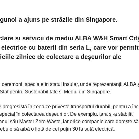
gunoi a ajuns pe străzile din Singapore.
iclare și servicii de mediu ALBA W&H Smart Cit
electrice cu baterii din seria L, care vor permi
ciile zilnice de colectare a deșeurilor ale
i ceremonii speciale în statul insular, unde reprezentanții ALBA 
 Stat pentru Sustenabilitate și Mediu din Singapore.
progresistă în ceea ce privește transportul durabil, pentru a în
n special în colectarea deșeurilor. De exemplu, țara și-a stabilit
Planul său Master Zero Waste, iar orice companie care dorește să
rebuie să aibă o flotă de cel puțin 30 la sută electrică.