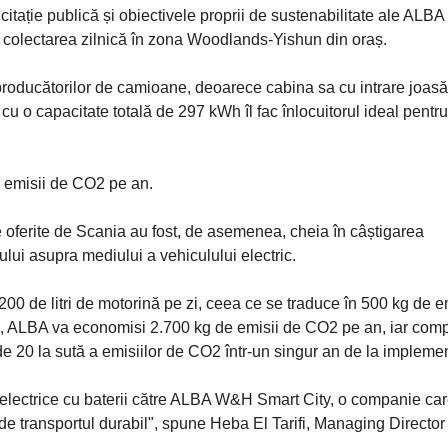
citație publică și obiectivele proprii de sustenabilitate ale ALBA
 colectarea zilnică în zona Woodlands-Yishun din oraș.
 producătorilor de camioane, deoarece cabina sa cu intrare joasă
cu o capacitate totală de 297 kWh îl fac înlocuitorul ideal pentru
 emisii de CO2 pe an.
ice oferite de Scania au fost, de asemenea, cheia în câștigarea
ui asupra mediului a vehiculului electric.
200 de litri de motorină pe zi, ceea ce se traduce în 500 kg de e
ne, ALBA va economisi 2.700 kg de emisii de CO2 pe an, iar com
 20 la sută a emisiilor de CO2 într-un singur an de la impleme
electrice cu baterii către ALBA W&H Smart City, o companie ca
e transportul durabil", spune Heba El Tarifi, Managing Director 