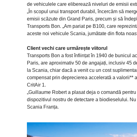
de vehiculele care eliberează niveluri de emisii ex
„În scopul unui transport durabil, încercăm să mer
emisii scăzute din Grand Paris, precum și să îndepli
Transports Bon. „Am pariat pe B100, care reprezintă t
aceste noi vehicule Scania, jumătate din flota noa
Client vechi care urmărește viitorul
Transports Bon a fost înființat în 1940 de bunicul
Paris, are aproximativ 50 de angajați, inclusiv 45 d
la Scania, chiar dacă a venit cu un cost suplimentar
compensat prin deprecierea accelerată a valorii** a ve
CritAir 1.
„Guillaume Robert a plasat deja o comandă pentru 
dispozitivul nostru de detectare a biodieselului. N
Scania Franța.