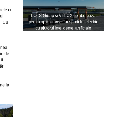
nele cu
LOTS Group și VELUX colaborează
ul
pentru optimizarea transportului electric
i. Cu
cu ajutorul inteligenței artificiale
unea
gie de
fi
ării
ne la