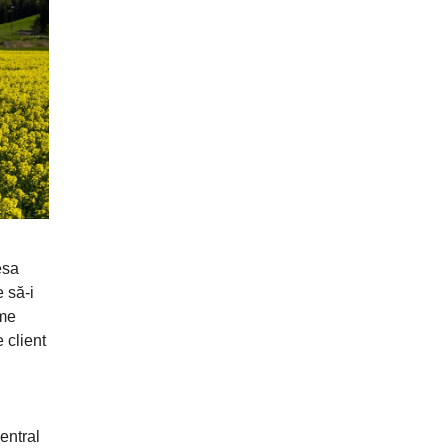
esa
e să-i
ume
 client
entral