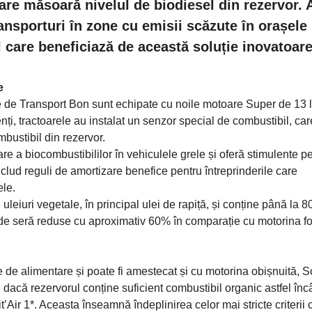
are măsoară nivelul de biodiesel din rezervor. 
ansporturi în zone cu emisii scăzute în orașele
l care beneficiază de această soluție inovatoare
e
e Transport Bon sunt echipate cu noile motoare Super de 13 lit
ți, tractoarele au instalat un senzor special de combustibil, car
bustibil din rezervor.
 a biocombustibililor în vehiculele grele și oferă stimulente p
nclud reguli de amortizare benefice pentru întreprinderile care
ele.
uleiuri vegetale, în principal ulei de rapiță, și conține până la 
ct de seră reduse cu aproximativ 60% în comparație cu motorina fo
e de alimentare și poate fi amestecat și cu motorina obișnuită, 
 dacă rezervorul conține suficient combustibil organic astfel înc
’Air 1*. Aceasta înseamnă îndeplinirea celor mai stricte criterii 