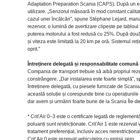
Adaptation Preparation Scania (CAPS). După un efort
utilizare. „Senzorul măsoară în mod constant calit
cazul unei încălcări”, spune Stéphane Lejard, man
rezervor, o lumină de avertizare clipește pe tablou
puterea motorului a fost redusă cu 25%. După douăze
și viteza este limitată la 20 km pe oră. Sistemul reț
oprit.”
Întreținere delegată și responsabilitate comună
Compania de transport trebuie să aibă propriul rez
constrângere. „Dar instalarea este foarte simplă”, 
întreținere delegată, cu piesele furnizate de Scania,
această soluție și corespunde bine cu operațiunile 
dar avem și urmăriri foarte bune de la Scania Île-d
* Crit'Air 0–3 este o certificare legată de reglemen
poluanți sunt restricționate. Crit'Air 1 este rezerva
tratament preferențial, inclusiv acces nerestricționa
Crit’Air 0 este rezervat vehiculelor cu emisii zero.