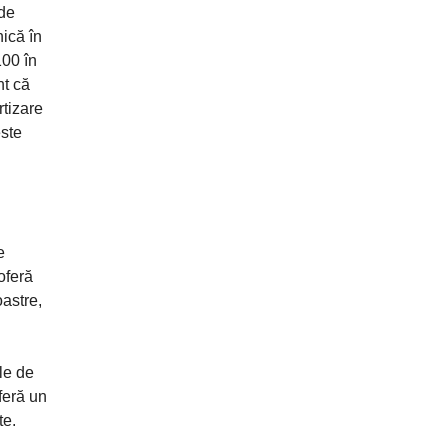
 de
ică în
100 în
nt că
rtizare
este
e
oferă
oastre,
le de
oferă un
te.