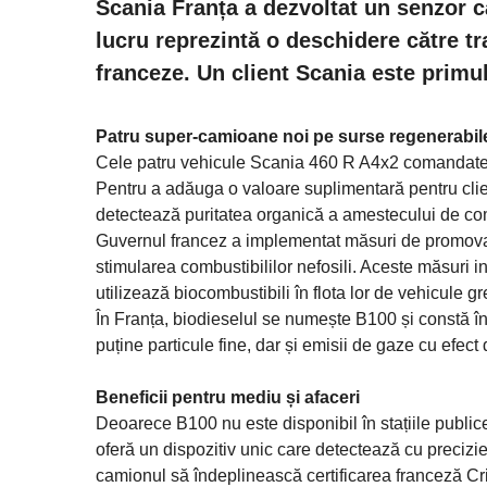
Scania Franța a dezvoltat un senzor c
lucru reprezintă o deschidere către tr
franceze. Un client Scania este primu
Patru super-camioane noi pe surse regenerabil
Cele patru vehicule Scania 460 R A4x2 comandate d
Pentru a adăuga o valoare suplimentară pentru clien
detectează puritatea organică a amestecului de com
Guvernul francez a implementat măsuri de promovare
stimularea combustibililor nefosili. Aceste măsuri i
utilizează biocombustibili în flota lor de vehicule gr
În Franța, biodieselul se numește B100 și constă în 
puține particule fine, dar și emisii de gaze cu efe
Beneficii pentru mediu și afaceri
Deoarece B100 nu este disponibil în stațiile public
oferă un dispozitiv unic care detectează cu precizie
camionul să îndeplinească certificarea franceză Crit