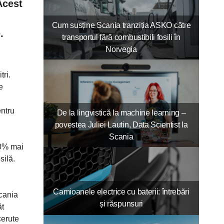
Acest
Cum susține Scania tranziția ASKO către
.
transportul fără combustibili fosili în
Norvegia
ri.
e
entru
De la lingvistică la machine learning –
povestea Juliei Lautin, Data Scientist la
Scania
80% mai
silă.
Camioanele electrice cu baterii: întrebări
Scania
și răspunsuri
ât
cerute