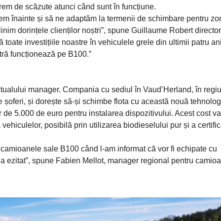
trem de scăzute atunci când sunt în funcțiune.
gem înainte și să ne adaptăm la termenii de schimbare pentru zo
nim dorințele clienților noștri”, spune Guillaume Robert director
oate investițiile noastre în vehiculele grele din ultimii patru an
stră funcționează pe B100.”
 actualului manager. Compania cu sediul în Vaud’Herland, în regi
e șoferi, și dorește să-și schimbe flota cu această nouă tehnolo
 de 5.000 de euro pentru instalarea dispozitivului. Acest cost va 
hiculelor, posibilă prin utilizarea biodieselului pur și a certific
camioanele sale B100 când l-am informat că vor fi echipate cu
u a ezitat”, spune Fabien Mellot, manager regional pentru camioa