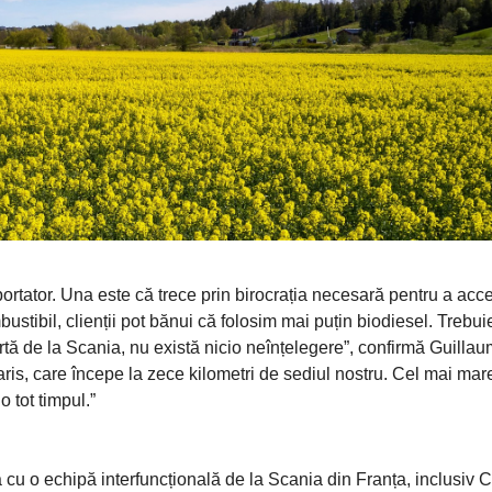
ortator. Una este că trece prin birocrația necesară pentru a acc
ustibil, clienții pot bănui că folosim mai puțin biodiesel. Trebui
rtă de la Scania, nu există nicio neînțelegere”, confirmă Guilla
, care începe la zece kilometri de sediul nostru. Cel mai mare
o tot timpul.”
 cu o echipă interfuncțională de la Scania din Franța, inclusiv C