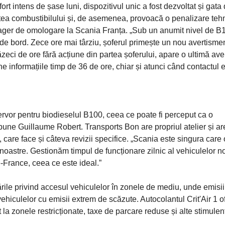
 intens de șase luni, dispozitivul unic a fost dezvoltat și gata
atea combustibilului și, de asemenea, provoacă o penalizare tehn
ager de omologare la Scania Franța. „Sub un anumit nivel de B
l de bord. Zece ore mai târziu, șoferul primește un nou avertisme
ci de ore fără acțiune din partea șoferului, apare o ultimă ave
ine informațiile timp de 36 de ore, chiar și atunci când contactul 
ervor pentru biodieselul B100, ceea ce poate fi perceput ca o
spune Guillaume Robert. Transports Bon are propriul atelier și ar
 care face și câteva revizii specifice. „Scania este singura care 
noastre. Gestionăm timpul de funcționare zilnic al vehiculelor n
e-France, ceea ce este ideal.”
tările privind accesul vehiculelor în zonele de mediu, unde emisii
t vehiculelor cu emisii extrem de scăzute. Autocolantul Crit'Air 1 
t la zonele restricționate, taxe de parcare reduse și alte stimulen