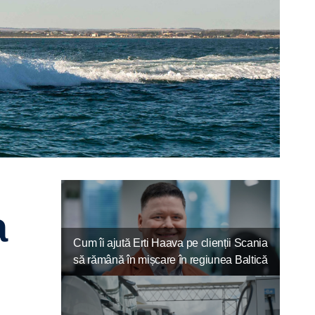
Cum îi ajută Erti Haava pe clienții Scania
să rămână în mișcare în regiunea Baltică