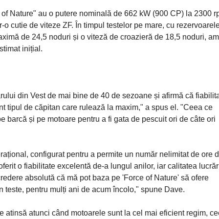
f Nature" au o putere nominală de 662 kW (900 CP) la 2300 r
tr-o cutie de viteze ZF. În timpul testelor pe mare, cu rezervoarel
 maximă de 24,5 noduri și o viteză de croazieră de 18,5 noduri, a
timat inițial.
ului din Vest de mai bine de 40 de sezoane și afirmă că fiabilita
t tipul de căpitan care rulează la maxim," a spus el. "Ceea ce
 barcă și pe motoare pentru a fi gata de pescuit ori de câte ori
erațional, configurat pentru a permite un număr nelimitat de ore 
rit o fiabilitate excelentă de-a lungul anilor, iar calitatea lucrări
ncredere absolută că mă pot baza pe 'Force of Nature' să ofere
 teste, pentru mulți ani de acum încolo," spune Dave.
ie atinsă atunci când motoarele sunt la cel mai eficient regim, c