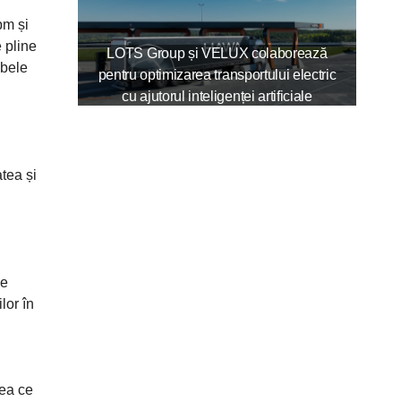
pm și
e pline
LOTS Group și VELUX colaborează
mbele
pentru optimizarea transportului electric
cu ajutorul inteligenței artificiale
tea și
de
lor în
eea ce