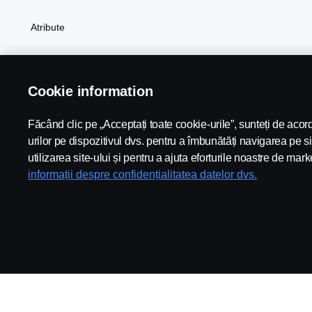
Atribute
Cookie information
Făcând clic pe „Acceptați toate cookie-urile”, sunteți de aco
Scania in Your Region:
Romania
urilor pe dispozitivul dvs. pentru a îmbunătăți navigarea pe si
utilizarea site-ului și pentru a ajuta eforturile noastre de mark
informații despre confidențialitatea datelor dvs.
Nota Juridica
Politica de confidentialitate
Cookies
Whist
© Copyright Scania 2026 All rights reserved. Scania CV AB (publ