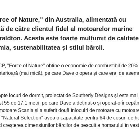
ce of Nature," din Australia, alimentată cu
 de către clientul fidel al motoarelor marine
aldton. Acesta este foarte mulțumit de calitate
mia, sustenabilitatea și stilul bărcii.
P, "Force of Nature" obține o economie de combustibil de 20% 
nterioară (mai mică), pe care Dave o opera și care era, de ase
pte locuri de dormit, proiectat de Southerly Designs și este mai
 55 de 17,1 metri, pe care Dave a deținut-o și operat-o începâ
 motoare Scania și a suferit două înlocuiri de motoare cu motoar
 "Natural Selection" avea o capacitate pentru 64 de coșuri de h
d creșterea dimensiunilor bărcilor de pescuit a homarului în vest