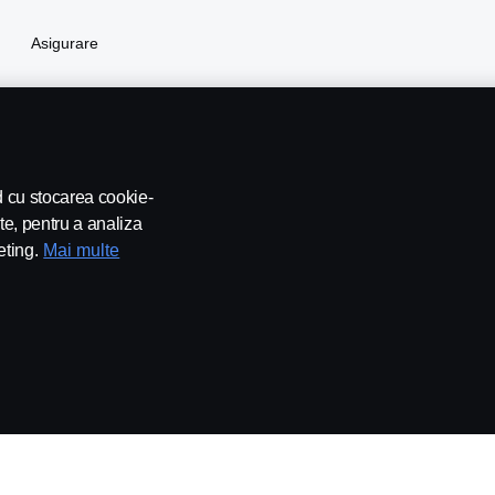
Asigurare
rd cu stocarea cookie-
te, pentru a analiza
eting.
Mai multe
leblowing
Contact
Newsletter
Setari Cookie
), SE-151 87 Södertälje, Sweden, Tel: +40213159142 Fax: +40213159140