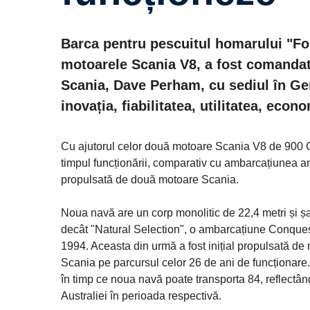
Barca pentru pescuitul homarului "For
motoarele Scania V8, a fost comandată
Scania, Dave Perham, cu sediul în Ger
inovația, fiabilitatea, utilitatea, econo
Cu ajutorul celor două motoare Scania V8 de 900 C
timpul funcționării, comparativ cu ambarcațiunea a
propulsată de două motoare Scania.
Noua navă are un corp monolitic de 22,4 metri și șa
decât "Natural Selection", o ambarcațiune Conquest
1994. Aceasta din urmă a fost inițial propulsată de
Scania pe parcursul celor 26 de ani de funcționare.
în timp ce noua navă poate transporta 84, reflectân
Australiei în perioada respectivă.