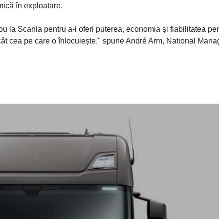
ică în exploatare.
la Scania pentru a-i oferi puterea, economia și fiabilitatea pe
ât cea pe care o înlocuiește," spune André Arm, National Manag