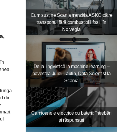
Cum susține Scania tranziția ASKO către
transportul fără combustibili fosili în
Norvegia
a,
în
De la lingvistică la machine learning –
menea,
povestea Juliei Lautin, Data Scientist la
Scania
 lungă
nd din
e
omari,
Camioanele electrice cu baterii: întrebări
ul
și răspunsuri