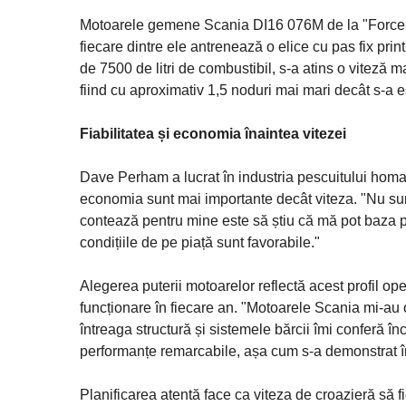
Motoarele gemene Scania DI16 076M de la "Force o
fiecare dintre ele antrenează o elice cu pas fix prin
de 7500 de litri de combustibil, s-a atins o viteză
fiind cu aproximativ 1,5 noduri mai mari decât s-a es
Fiabilitatea și economia înaintea vitezei
Dave Perham a lucrat în industria pescuitului homar
economia sunt mai importante decât viteza. "Nu sun
contează pentru mine este să știu că mă pot baza pe
condițiile de pe piață sunt favorabile."
Alegerea puterii motoarelor reflectă acest profil op
funcționare în fiecare an. "Motoarele Scania mi-au ofe
întreaga structură și sistemele bărcii îmi conferă î
performanțe remarcabile, așa cum s-a demonstrat în
Planificarea atentă face ca viteza de croazieră să f