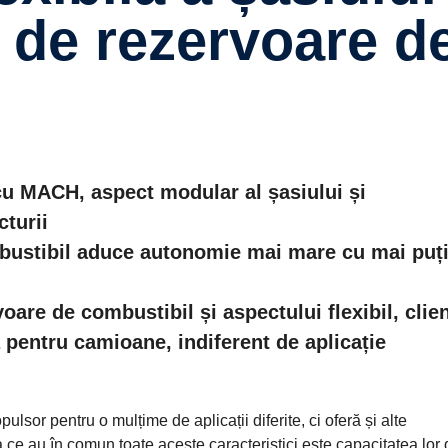
 de rezervoare d
 cu MACH, aspect modular al șasiului și
cturii
ustibil aduce autonomie mai mare cu mai puț
oare de combustibil și aspectului flexibil, clien
ă pentru camioane, indiferent de aplicație
or pentru o mulțime de aplicații diferite, ci oferă și alte
eea ce au în comun toate aceste caracteristici este capacitatea lor