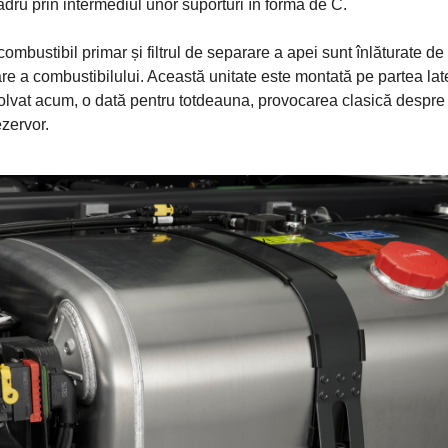
cadru prin intermediul unor suporturi în formă de C.
ombustibil primar și filtrul de separare a apei sunt înlăturate de
are a combustibilului. Această unitate este montată pe partea lat
zolvat acum, o dată pentru totdeauna, provocarea clasică despr
ezervor.