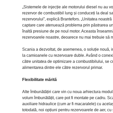
„Sistemele de injecție ale motorului diesel nu au vo
rezervor de combustibil lung și conduceți la deal sa
rezervorului”, explică Brantefors. „Unitatea noastr
captare care atenuează problema prin păstrarea unu
înaltă presiune de pe noul motor. Aceasta înseamnă 
rezervoarele noastre, deoarece nu mai trebuie să m
Scania a dezvoltat, de asemenea, o soluție nouă, int
la camioanele cu rezervoare duble. Având o conexiun
către unitatea de optimizare a combustibilului, se 
alimentarea dintre ele către rezervorul primar.
Flexibilitate mărită
Alte îmbunătățiri care vin cu noua arhiectura modu
volum îmbunătățit, care pot fi montate pe cadru. S
auxiliare hidraulice (cum ar fi macaralele) cu acela
totodată, noi opțiuni pentru rezervoarele de aer, cu 