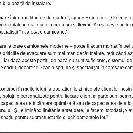
ibile poziții de instalare.
 mare într-o multitudine de moduri”, spune Brantefors. „Obiecte 
um montate în mai multe moduri noi și flexibil. Acesta este un luc
specialiștii în carosare camioane.”
are la toate camioanele moderne – poate fi acum montat în trei p
ate orificiile de evacuare sunt mai mari decât înainte, reducând ast
. Iar dacă aceste poziții de bază nu sunt suficiente, sistemul de
ră pe cadru, deoarece Scania sprijină și specialiștii în carosare c
tribui în multe feluri la operațiunile zilnice ale clienților noștri”
soluțiile personalizate pentru fiecare client în parte sunt semn
re capacitatea de încărcare optimizată sau de capacitatea de a fol
nului. Și, eliminând limitările anterioare, le facem, totodată, via
pațiu pentru suprastructurile și echipamentele lor.”