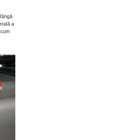
 lângă
erală a
e cum