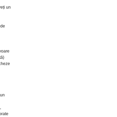
eți un
 de
rvoare
tă)
ocheze
 un
,
orate