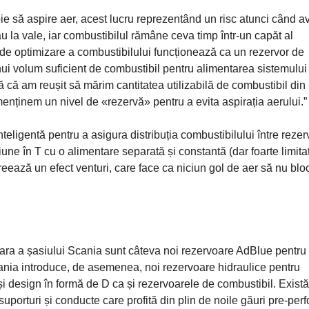
ie să aspire aer, acest lucru reprezentând un risc atunci când av
u la vale, iar combustibilul rămâne ceva timp într-un capăt al
ă de optimizare a combustibilului funcționează ca un rezervor de
i volum suficient de combustibil pentru alimentarea sistemului
că am reușit să mărim cantitatea utilizabilă de combustibil din
enținem un nivel de «rezervă» pentru a evita aspirația aerului.”
eligentă pentru a asigura distribuția combustibilului între reze
e în T cu o alimentare separată și constantă (dar foarte limita
creează un efect venturi, care face ca niciun gol de aer să nu bl
lara a șasiului Scania sunt câteva noi rezervoare AdBlue pentru
cania introduce, de asemenea, noi rezervoare hidraulice pentru
și design în formă de D ca și rezervoarele de combustibil. Există
suporturi și conducte care profită din plin de noile găuri pre-perf