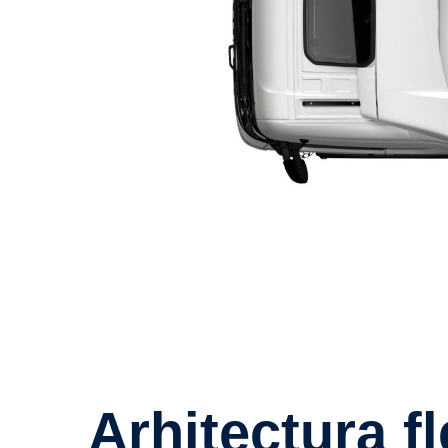
Arhitectura flexibila a șasiului