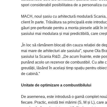
spori considerabil posibilitatea de a personaliza cu 
MACH, noul șasiu cu arhitectură modulară Scania, e
client în parte. Trăsătura sa principală este introd
găuri pre-perforate pentru a monta piesele atât în int
șasiului mai modulara și mai predictibilă, care creșt
„În loc să rămânem blocați din cauza relației de d
mai mare de arhitecturi ale șasiului”, spune Ola Br
șasiului la Scania R&D. „De acum înainte, este posi
punând acolo un rezervor de combustibil. Cu alte cu
greutății, lăsând în același timp spațiu pentru obie
de cabină.”
Unitate de optimizare a combustibilului
De asemenea, este introdusă o gamă complet nouă d
fiecare. Practic, există trei mărimi (S, M și L), care