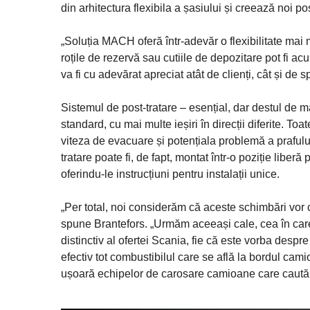
din arhitectura flexibila a șasiului și creează noi pos
„Soluția MACH oferă într-adevăr o flexibilitate mai
roțile de rezervă sau cutiile de depozitare pot fi ac
va fi cu adevărat apreciat atât de clienți, cât și de 
Sistemul de post-tratare – esențial, dar destul de m
standard, cu mai multe ieșiri în direcții diferite. To
viteza de evacuare și potențiala problemă a prafului
tratare poate fi, de fapt, montat într-o poziție libe
oferindu-le instrucțiuni pentru instalații unice.
„Per total, noi considerăm că aceste schimbări vor con
spune Brantefors. „Urmăm aceeași cale, cea în care 
distinctiv al ofertei Scania, fie că este vorba desp
efectiv tot combustibilul care se află la bordul camio
ușoară echipelor de carosare camioane care caută s