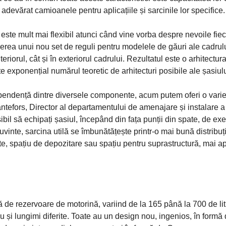
adevărat camioanele pentru aplicațiile și sarcinile lor specifice.
ste mult mai flexibil atunci când vine vorba despre nevoile fiec
ucerea unui nou set de reguli pentru modelele de găuri ale cadrulu
eriorul, cât și în exteriorul cadrului. Rezultatul este o arhitectur
e exponențial numărul teoretic de arhitecturi posibile ale șasiulu
ependență dintre diversele componente, acum putem oferi o varie
antefors, Director al departamentului de amenajare și instalare a
bil să echipați șasiul, începând din fața punții din spate, de ex
vinte, sarcina utilă se îmbunătățește printr-o mai bună distribuț
cte, spațiu de depozitare sau spațiu pentru suprastructură, mai 
e rezervoare de motorină, variind de la 165 până la 700 de lit
 au și lungimi diferite. Toate au un design nou, ingenios, în formă