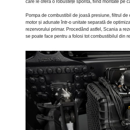
care le oferă o robustețe sporită, fiind montate pe 
Pompa de combustibil de joasă presiune, filtrul de c
motor și adunate într-o unitate separată de optimiz
rezervorului primar. Procedând astfel, Scania a re
se poate face pentru a folosi tot combustibilul din r