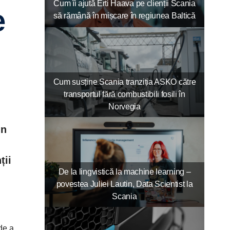
Cum îi ajută Erti Haava pe clienții Scania
e
să rămână în mișcare în regiunea Baltică
Cum susține Scania tranziția ASKO către
transportul fără combustibili fosili în
Norvegia
in
ții
De la lingvistică la machine learning –
povestea Juliei Lautin, Data Scientist la
Scania
 de a