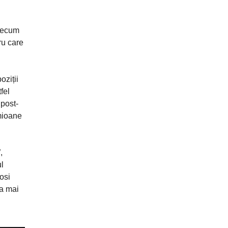
precum
ru care
oziții
fel
 post-
amioane
,
ul
osi
ța mai