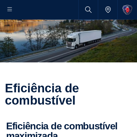
Efici­ência de
combus­tível
Efici­ência de combus­tível
maximi­zada