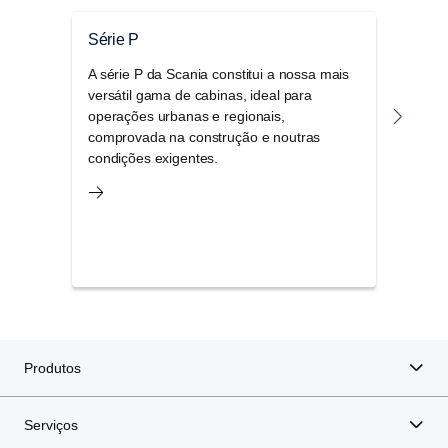
Série P
Séri
A série P da Scania constitui a nossa mais
A ga
versátil gama de cabinas, ideal para
combi
operações urbanas e regionais,
elegâ
comprovada na construção e noutras
opçõ
condições exigentes.
bem 
Produtos
Serviços