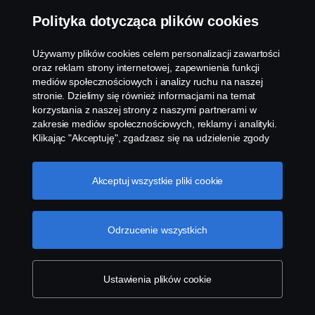
Skontaktuj się z naszymi autoryzowanymi
Polityka dotycząca plików cookies
serwisami w przypadku jakichkolwiek pytań
dotyczących naszych produktów, usług lub
działań w Twojej okolicy. Skorzystaj z wiedzy
Używamy plików cookies celem personalizacji zawartości
eksperckiej i wsparcia już dziś.
oraz reklam strony internetowej, zapewnienia funkcji
mediów społecznościowych i analizy ruchu na naszej
stronie. Dzielimy się również informacjami na temat
korzystania z naszej strony z naszymi partnerami w
zakresie mediów społecznościowych, reklamy i analityki.
Klikając "Akceptuję", zgadzasz się na udzielenie zgody
na wykorzystanie wszystkich plików cookies i dzielenie
się informacjami. Możesz również zarządzać swoimi
plikami cookies, klikając na "Ustawienia plików cookies" i
Akceptuj wszystkie pliki cookie
wybierając kategorie, które chcesz zaakceptować. W
celu uzyskania bardziej szczegółowego wyjaśnienia w
jaki sposób używamy plików cookies, odwiedź naszą
Odrzucenie wszystkich
Znajdź serwisy w swojej okolicy
sekcję dotyczącą plików cookies, którą można znaleźć
klikając na link poniżej tego tekstu.
Cookie policy
Ustawienia plików cookie