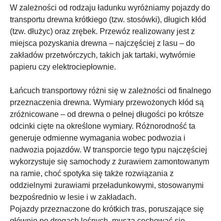
W zależności od rodzaju ładunku wyróżniamy pojazdy do
transportu drewna krótkiego (tzw. stosówki), długich kłód
(tzw. dłużyc) oraz zrębek. Przewóz realizowany jest z
miejsca pozyskania drewna – najczęściej z lasu – do
zakładów przetwórczych, takich jak tartaki, wytwórnie
papieru czy elektrociepłownie.
Łańcuch transportowy różni się w zależności od finalnego
przeznaczenia drewna. Wymiary przewożonych kłód są
zróżnicowane – od drewna o pełnej długości po krótsze
odcinki cięte na określone wymiary. Różnorodność ta
generuje odmienne wymagania wobec podwozia i
nadwozia pojazdów. W transporcie tego typu najczęściej
wykorzystuje się samochody z żurawiem zamontowanym
na ramie, choć spotyka się także rozwiązania z
oddzielnymi żurawiami przeładunkowymi, stosowanymi
bezpośrednio w lesie i w zakładach.
Pojazdy przeznaczone do krótkich tras, poruszające się
głównie po drogach leśnych, muszą cechować się