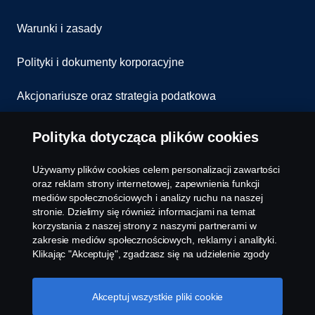
Warunki i zasady
Polityki i dokumenty korporacyjne
Akcjonariusze oraz strategia podatkowa
Informowanie o nieprawidłowościach
Polityka dotycząca plików cookies
Kontakt
Używamy plików cookies celem personalizacji zawartości
oraz reklam strony internetowej, zapewnienia funkcji
Komunikaty
mediów społecznościowych i analizy ruchu na naszej
stronie. Dzielimy się również informacjami na temat
korzystania z naszej strony z naszymi partnerami w
Ustawienie plików cookies
zakresie mediów społecznościowych, reklamy i analityki.
Klikając "Akceptuję", zgadzasz się na udzielenie zgody
na wykorzystanie wszystkich plików cookies i dzielenie
się informacjami. Możesz również zarządzać swoimi
plikami cookies, klikając na "Ustawienia plików cookies" i
Akceptuj wszystkie pliki cookie
wybierając kategorie, które chcesz zaakceptować. W