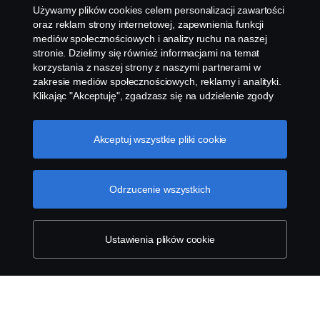
Kontakt
Używamy plików cookies celem personalizacji zawartości
oraz reklam strony internetowej, zapewnienia funkcji
Komunikaty
mediów społecznościowych i analizy ruchu na naszej
stronie. Dzielimy się również informacjami na temat
korzystania z naszej strony z naszymi partnerami w
Ustawienie plików cookies
zakresie mediów społecznościowych, reklamy i analityki.
Klikając "Akceptuję", zgadzasz się na udzielenie zgody
na wykorzystanie wszystkich plików cookies i dzielenie
się informacjami. Możesz również zarządzać swoimi
plikami cookies, klikając na "Ustawienia plików cookies" i
Akceptuj wszystkie pliki cookie
wybierając kategorie, które chcesz zaakceptować. W
celu uzyskania bardziej szczegółowego wyjaśnienia w
jaki sposób używamy plików cookies, odwiedź naszą
Odrzucenie wszystkich
© Copyright Scania 2026 All rights reserved. Scania
sekcję dotyczącą plików cookies, którą można znaleźć
Polska S.A. Al. Katowicka 316, 05-830 Nadarzyn,
klikając na link poniżej tego tekstu.
Cookie policy
Polska Tel: +48 22 356 01 00
Ustawienia plików cookie