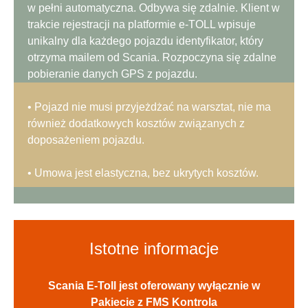
w pełni automatyczna. Odbywa się zdalnie. Klient w
trakcie rejestracji na platformie e-TOLL wpisuje
unikalny dla każdego pojazdu identyfikator, który
otrzyma mailem od Scania. Rozpoczyna się zdalne
pobieranie danych GPS z pojazdu.
• Pojazd nie musi przyjeżdżać na warsztat, nie ma
również dodatkowych kosztów związanych z
doposażeniem pojazdu.
• Umowa jest elastyczna, bez ukrytych kosztów.
Istotne informacje
Scania E-Toll jest oferowany wyłącznie w
Pakiecie z FMS Kontrola