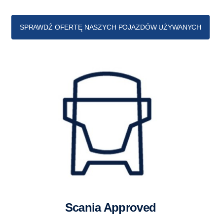
SPRAWDŹ OFERTĘ NASZYCH POJAZDÓW UŻYWANYCH
Scania Approved