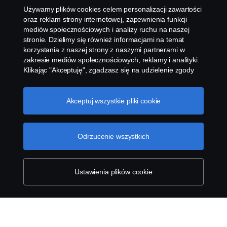
Kontakt
Używamy plików cookies celem personalizacji zawartości
oraz reklam strony internetowej, zapewnienia funkcji
Komunikaty
mediów społecznościowych i analizy ruchu na naszej
stronie. Dzielimy się również informacjami na temat
korzystania z naszej strony z naszymi partnerami w
Ustawienie plików cookies
zakresie mediów społecznościowych, reklamy i analityki.
Klikając "Akceptuję", zgadzasz się na udzielenie zgody
na wykorzystanie wszystkich plików cookies i dzielenie
się informacjami. Możesz również zarządzać swoimi
plikami cookies, klikając na "Ustawienia plików cookies" i
Akceptuj wszystkie pliki cookie
wybierając kategorie, które chcesz zaakceptować. W
celu uzyskania bardziej szczegółowego wyjaśnienia w
jaki sposób używamy plików cookies, odwiedź naszą
Odrzucenie wszystkich
© Copyright Scania 2026 All rights reserved. Scania
sekcję dotyczącą plików cookies, którą można znaleźć
Polska S.A. Al. Katowicka 316, 05-830 Nadarzyn,
klikając na link poniżej tego tekstu.
Cookie policy
Polska Tel: +48 22 356 01 00
Ustawienia plików cookie