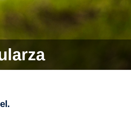
ularza
el.