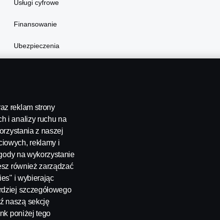
Usługi cyfrowe
Finansowanie
Ubezpieczenia
az reklam strony
h i analizy ruchu na
orzystania z naszej
iowych, reklamy i
onariusze oraz strategia podatkowa
Informowanie o nieprawid
 zgody na wykorzystanie
żesz również zarządzać
ies" i wybierając
ardziej szczegółowego
ź naszą sekcję
ink poniżej tego