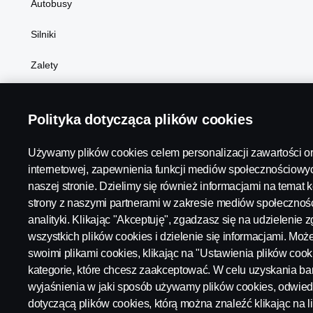
Autobusy
Silniki
Zalety
Polityka dotycząca plików cookies
Scania in Your Region:
Poland
Używamy plików cookies celem personalizacji zawartości or
internetowej, zapewnienia funkcji mediów społecznościowyc
naszej stronie. Dzielimy się również informacjami na temat k
strony z naszymi partnerami w zakresie mediów społecznośc
Warunki i zasady
Polityki i dokumenty korporacyjne
Akcj
analityki. Klikając "Akceptuję", zgadzasz się na udzielenie
wszystkich plików cookies i dzielenie się informacjami. Mo
Ustawienie plików cookies
swoimi plikami cookies, klikając na "Ustawienia plików cook
kategorie, które chcesz zaakceptować. W celu uzyskania b
wyjaśnienia w jaki sposób używamy plików cookies, odwied
dotyczącą plików cookies, którą można znaleźć klikając na l