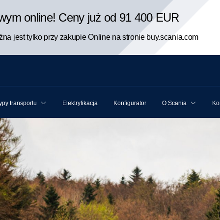
rowym online! Ceny już od 91 400 EUR
na jest tylko przy zakupie Online na stronie buy.scania.com
ypy transportu
Elektryfikacja
Konfigurator
O Scania
Ko