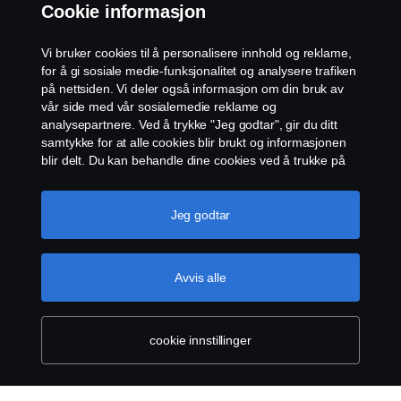
Cookie informasjon
Åpenhetsloven
Vi bruker cookies til å personalisere innhold og reklame,
Etiske retningslinjer for leverandører
for å gi sosiale medie-funksjonalitet og analysere trafiken
på nettsiden. Vi deler også informasjon om din bruk av
vår side med vår sosialemedie reklame og
Cookie-innstillinger
analysepartnere. Ved å trykke "Jeg godtar", gir du ditt
samtykke for at alle cookies blir brukt og informasjonen
blir delt. Du kan behandle dine cookies ved å trukke på
"cookie innstillinger" og velge kategorier du godtar. For
en mer detaljert forklaring hvordan vi bruker cookies,
vennligst besøk vår cookies-erklæring, som du finner ved
Jeg godtar
å trykke på linken under denne teksten.
Mer
informasjon om personvernet ditt
© Scania 2026 Alle rettigheter Norsk Scania AS, Pb.
Avvis alle
143 Skøyen, 0277 Oslo Telefon: 22 06 45 00 epost:
sno.info@scania.com. Fakturaadresse:
invoice.no@scania.com
cookie innstillinger