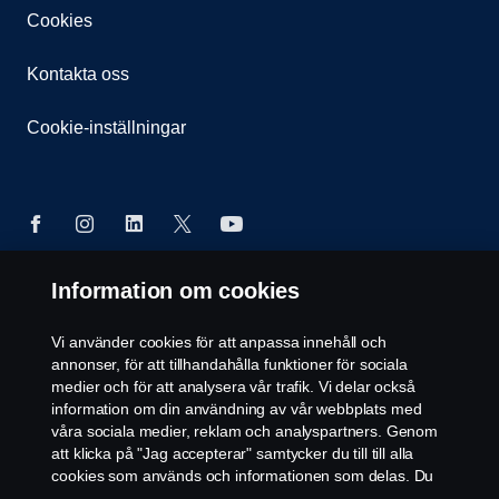
Cookies
Kontakta oss
Cookie-inställningar
Information om cookies
© Copyright Scania 2026 All rights reserved. Scania
CV AB (publ), SE-151 87 Södertälje, Sweden, Tel:
Vi använder cookies för att anpassa innehåll och
+46-8-55 38 10 00
annonser, för att tillhandahålla funktioner för sociala
medier och för att analysera vår trafik. Vi delar också
information om din användning av vår webbplats med
våra sociala medier, reklam och analyspartners. Genom
att klicka på "Jag accepterar" samtycker du till till alla
cookies som används och informationen som delas. Du
kan också hantera dina cookies genom att klicka på