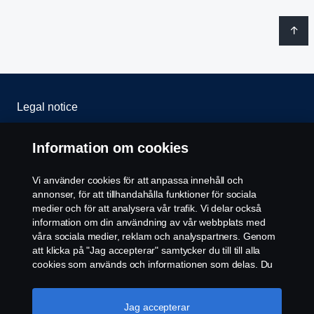
Legal notice
Integritetspolicy
Information om cookies
Cookies
Vi använder cookies för att anpassa innehåll och
annonser, för att tillhandahålla funktioner för sociala
Kontakta oss
medier och för att analysera vår trafik. Vi delar också
information om din användning av vår webbplats med
våra sociala medier, reklam och analyspartners. Genom
Cookie-inställningar
att klicka på "Jag accepterar" samtycker du till till alla
cookies som används och informationen som delas. Du
kan också hantera dina cookies genom att klicka på
"Cookie-inställningar" och välja de kategorier du vill
acceptera. För en mer detaljerad förklaring av hur vi
Jag accepterar