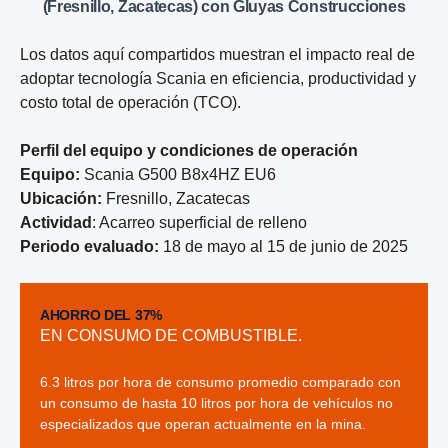
(Fresnillo, Zacatecas) con Gluyas Construcciones
Los
datos aquí compartidos muestran el impacto real de
adoptar tecnología Scania en eficiencia, productividad y
costo total de operación (TCO).
Perfil del equipo y condiciones de operación
Equipo:
Scania G500 B8x4HZ EU6
Ubicación:
Fresnillo, Zacatecas
Actividad
: Acarreo superficial de relleno
Periodo evaluado:
18 de mayo al 15 de junio de 2025
AHORRO DEL 37%
EN CONSUMO DE COMBUSTIBLE.
6.3 litros por hora de consumo promedio comparado con
un consumo de hasta 10 litros por hora de vehículos no
especializados que operan actualmente en la mina.