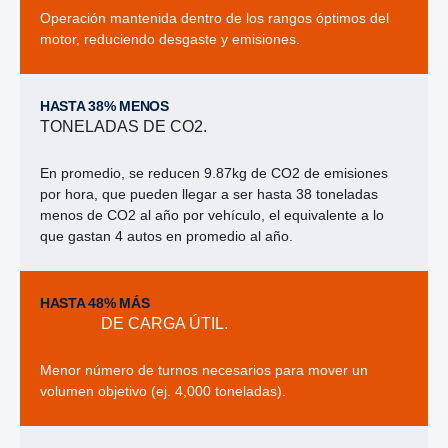
Operación mantenida dentro de los rangos
óptimos del
motor, reduciendo desgaste y
emisiones.
HASTA 38% MENOS
TONELADAS DE CO2.
En promedio, se reducen 9.87kg de CO2 de emisiones
por hora, que pueden llegar a ser hasta 38 toneladas
menos de CO2 al año
por vehículo, el equivalente a lo
que gastan 4 autos en promedio al año.
HASTA 48% MÁS
DE CARGA ÚTIL.
Menor número de turnos necesarios para
mover un
volumen objetivo (ej. 4,000 toneladas).