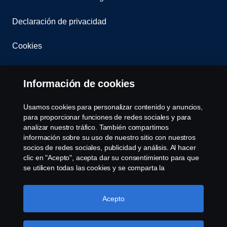
Declaración de privacidad
Cookies
Contáctanos
Información de cookies
Denuncia de irregularidades
Usamos cookies para personalizar contenido y anuncios,
para proporcionar funciones de redes sociales y para
Cookie settings
analizar nuestro tráfico. También compartimos
información sobre su uso de nuestro sitio con nuestros
socios de redes sociales, publicidad y análisis. Al hacer
clic en "Acepto", acepta dar su consentimiento para que
se utilicen todas las cookies y se comparta la
información. También puede administrar sus cookies
haciendo clic en "Configuración de cookies" y
seleccionando las categorías que desea aceptar. Para
Acepto
© Copyright Scania 2026 All rights reserved. Scania
obtener una explicación más detallada de cómo usamos
CV AB (publ), SE-151 87 Södertälje, Sweden, Tel:
las cookies, visite nuestra sección de cookies, que puede
+46-8-55 38 10 00