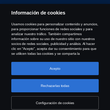
Contáctanos
Información de cookies
Denuncia de irregularidades
Usamos cookies para personalizar contenido y anuncios,
para proporcionar funciones de redes sociales y para
Cookie settings
analizar nuestro tráfico. También compartimos
información sobre su uso de nuestro sitio con nuestros
socios de redes sociales, publicidad y análisis. Al hacer
clic en "Acepto", acepta dar su consentimiento para que
se utilicen todas las cookies y se comparta la
información. También puede administrar sus cookies
haciendo clic en "Configuración de cookies" y
seleccionando las categorías que desea aceptar. Para
Acepto
© Copyright Scania 2026 All rights reserved. Scania
obtener una explicación más detallada de cómo usamos
CV AB (publ), SE-151 87 Södertälje, Sweden, Tel:
las cookies, visite nuestra sección de cookies, que puede
+46-8-55 38 10 00
encontrar haciendo clic en el enlace debajo de este
Rechazarlas todas
texto.
Más información
Configuración de cookies