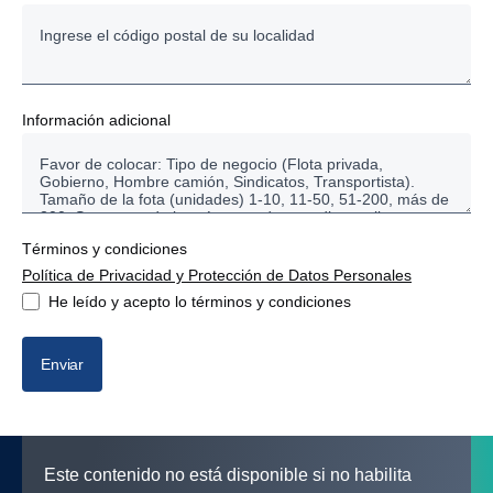
Baja California
Baja California Sur
Información adicional
Campeche
Chiapas
Términos y condiciones
Chihuahua
Política de Privacidad y Protección de Datos Personales
He leído y acepto lo términos y condiciones
Ciudad De México
Coahuila
Enviar
Colima
Durango
Este contenido no está disponible si no habilita