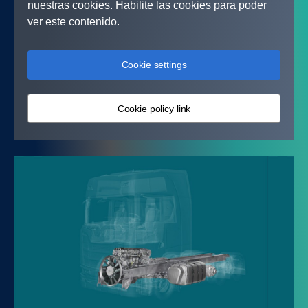
nuestras cookies. Habilite las cookies para poder
Guanajuato
ver este contenido.
Guerrero
Cookie settings
Hidalgo
Cookie policy link
Jalisco
Estado De México
Michoacán
Morelos
Nayarit
Nuevo León