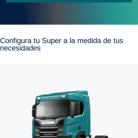
Oaxaca
Puebla
Querétaro
configura tu Super a la medida de tus
necesidades
Quintana Roo
San Luis Potosí
Sinaloa
Sonora
Tabasco
Tamaulipas