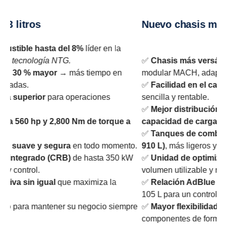
Nuevo chasis modular
ta del 8%
líder en la
a NTG.
✅
Chasis más versátil y robusto
con
or
→ más tiempo en
modular MACH, adaptado a cada apli
✅
Facilidad en el carrozado,
integra
ara operaciones
sencilla y rentable.
✅
Mejor distribución de carga
que i
 2,800 Nm de torque a
capacidad de carga útil
y productivi
✅
Tanques de combustible de alumi
egura
en todo momento.
910 L)
, más ligeros y resistentes.
(CRB)
de hasta 350 kW
✅
Unidad de optimización de comb
volumen utilizable y más autonomía.
al
que maximiza la
✅
Relación AdBlue mejorada 1:1
co
105 L para un control de emisiones su
ner su negocio siempre
✅
Mayor flexibilidad del chasis
, per
componentes de forma estratégica.